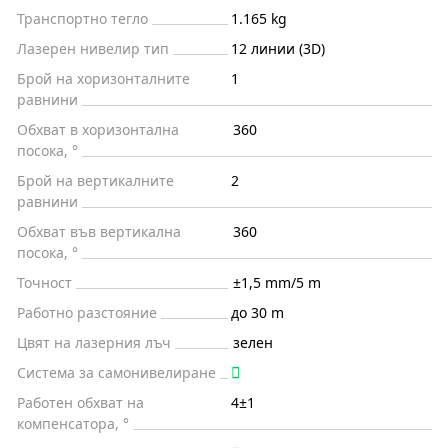
Транспортно тегло
1.165 kg
Лазерен нивелир тип
12 линии (3D)
Брой на хоризонталните
1
равнини
Обхват в хоризонтална
360
посока, °
Брой на вертикалните
2
равнини
Обхват във вертикална
360
посока, °
Точност
±1,5 mm/5 m
Работно разстояние
до 30 m
Цвят на лазерния лъч
зелен
Система за самонивелиране
Работен обхват на
4±1
компенсатора, °