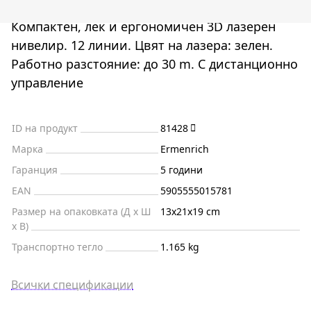
Компактен, лек и ергономичен 3D лазерен
нивелир. 12 линии. Цвят на лазера: зелен.
Работно разстояние: до 30 m. С дистанционно
управление
ID на продукт
81428
Марка
Ermenrich
Гаранция
5 години
EAN
5905555015781
Размер на опаковката (Д x Ш
13x21x19 cm
x В)
Транспортно тегло
1.165 kg
Всички спецификации