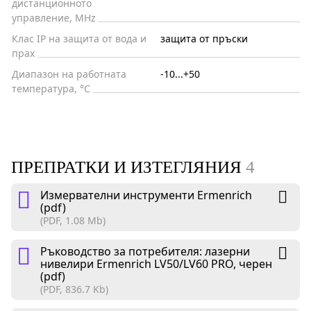
дистанционното
управление, MHz
Клас IP на защита от вода и
защита от пръски
прах
Диапазон на работната
-10...+50
температура, °C
ПРЕПРАТКИ И ИЗТЕГЛЯНИЯ
4
Измервателни инструменти Ermenrich
(pdf)
(PDF, 1.08 Mb)
Ръководство за потребителя: лазерни
нивелири Ermenrich LV50/LV60 PRO, черен
(pdf)
(PDF, 836.7 Kb)