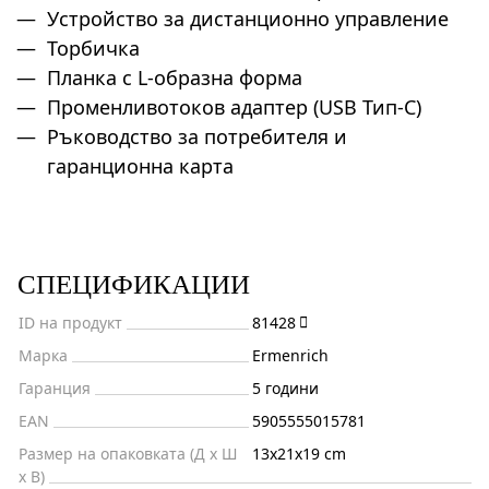
Устройство за дистанционно управление
Торбичка
Планка с L-образна форма
Променливотоков адаптер (USB Тип-C)
Ръководство за потребителя и
гаранционна карта
СПЕЦИФИКАЦИИ
ID на продукт
81428
Марка
Ermenrich
Гаранция
5 години
EAN
5905555015781
Размер на опаковката (Д x Ш
13x21x19 cm
x В)