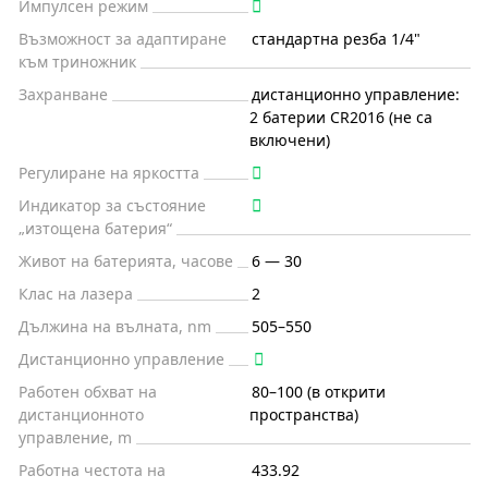
Импулсен режим
Възможност за адаптиране
стандартна резба 1/4"
към триножник
Захранване
дистанционно управление:
2 батерии CR2016 (не са
включени)
Регулиране на яркостта
Индикатор за състояние
„изтощена батерия“
Живот на батерията, часове
6 — 30
Клас на лазера
2
Дължина на вълната, nm
505–550
Дистанционно управление
Работен обхват на
80–100 (в открити
дистанционното
пространства)
управление, m
Работна честота на
433.92