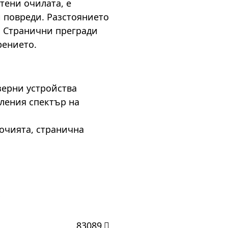
тени очилата, е
и повреди. Разстоянието
. Странични прегради
рението.
зерни устройства
ления спектър на
очията, странична
И
83089