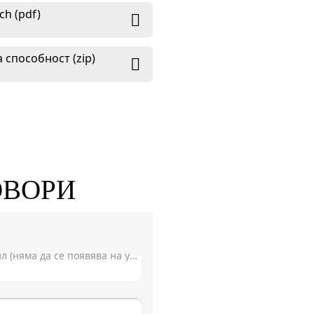
h (pdf)
 способност (zip)
ОВОРИ