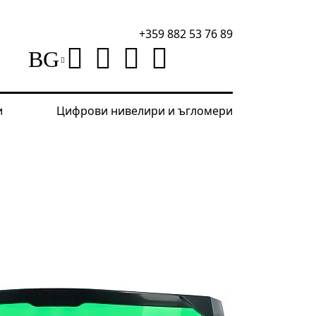
+359 882 53 76 89
BG
и
Цифрови нивелири и ъгломери
лири
Зелени очила Ermenrich Verk GG30