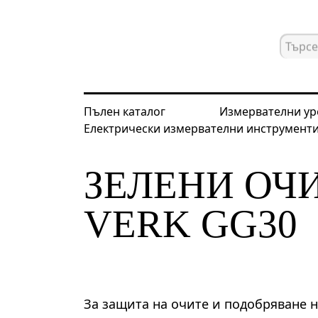
Пълен каталог
Измервателни ур
Електрически измервателни инструмент
Начална страница
Каталог
Лазе
ЗЕЛЕНИ ОЧ
VERK GG30
За защита на очите и подобряване 