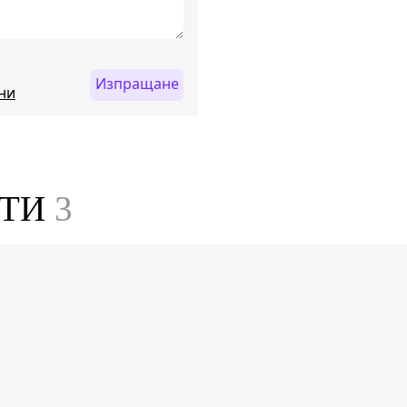
Изпращане
ни
СТИ
3