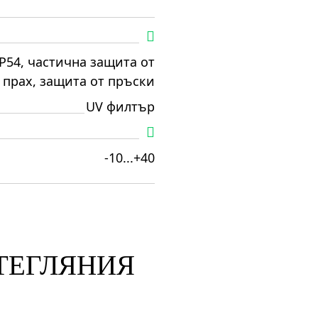
IP54, частична защита от
прах, защита от пръски
UV филтър
-10...+40
ЗТЕГЛЯНИЯ