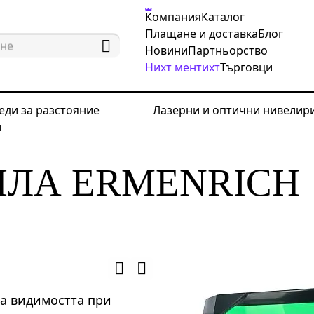
Компания
Каталог
Плащане и доставка
Блог
Новини
Партньорство
Нихт ментихт
Търговци
еди за разстояние
Лазерни и оптични нивелир
и
рни и оптични нивелири
Принадлежности за ниве
ИЛА ERMENRICH
на видимостта при