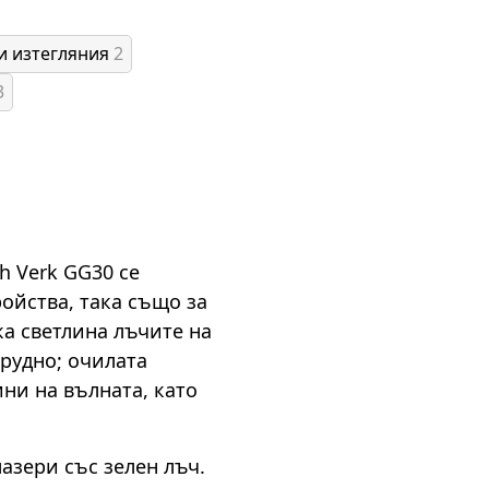
и изтегляния
2
3
h Verk GG30 се
ройства, така също за
а светлина лъчите на
трудно; очилата
ни на вълната, като
азери със зелен лъч.