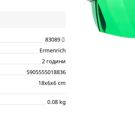
83089
Ermenrich
2 години
5905555018836
18x6x6 cm
0.08 kg