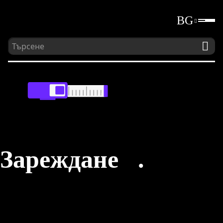
BG
ПРЕДИЗВИКАЙ
СЕБЕ СИ
Нашата марка е за тези, които
предизвикват себе си
и своето обкръжение.
Тя е за тези, които жадуват
за съвършенство и постижения.
Зареждане
...