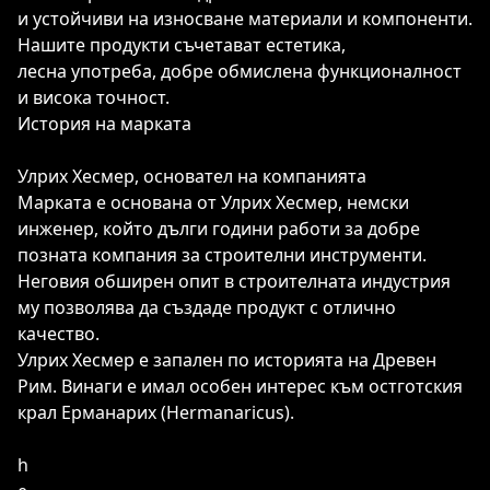
и устойчиви на износване материали и компоненти.
Нашите продукти съчетават естетика,
лесна употреба,
добре обмислена функционалност
и висока точност.
История на марката
Улрих Хесмер, основател на компанията
Марката е основана от Улрих Хесмер, немски
инженер, който дълги години работи за добре
позната компания за строителни инструменти.
Неговия обширен опит в строителната индустрия
му позволява да създаде продукт с отлично
качество.
Улрих Хесмер е запален по историята на Древен
Рим. Винаги е имал особен интерес към остготския
крал Ерманарих (Hermanaricus).
h