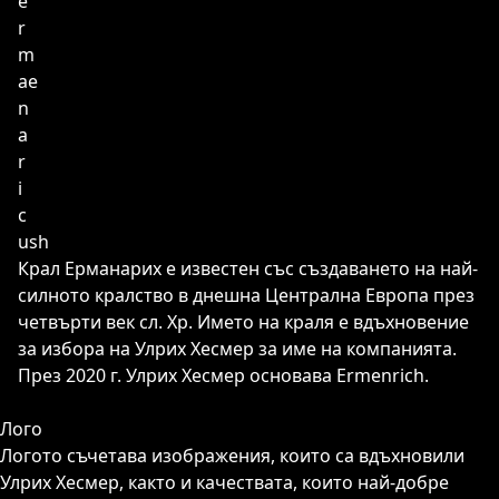
e
r
m
a
e
n
a
r
i
c
us
h
Крал Ерманарих е известен със създаването на най-
силното кралство в днешна Централна Европа през
четвърти век сл. Хр. Името на краля е вдъхновение
за избора на Улрих Хесмер за име на компанията.
През 2020 г. Улрих Хесмер основава Ermenrich.
Лого
Логото съчетава изображения, които са вдъхновили
Улрих Хесмер, както и качествата, които най-добре