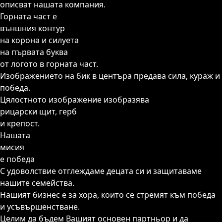
описват нашата компания.
Горната част е
външния контур
на корона и силуета
на първата буква
от логото в горната част.
Изображението на бик в центъра
предава сила, кураж и
победа.
Цялостното изображение изобразява
рицарски щит, герб
и крепост.
Нашата
мисия
е победа
С удоволствие отглеждаме децата си и защитаваме
нашите семейства.
Нашият бизнес е за хора, които се стремят към победа
и усъвършенстване.
Целим да бъдем Вашият основен партньор и да