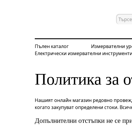
Пълен каталог
Измервателни ур
Електрически измервателни инструмент
Начална страница
Политика за отст
Политика за о
Нашият онлайн магазин редовно провежда
когато закупуват определени стоки. Вси
Допълнителни отстъпки не се при