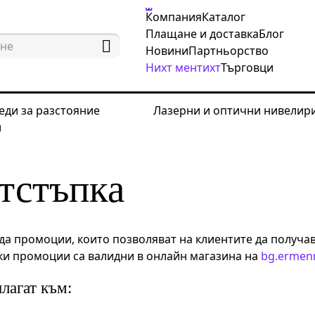
Компания
Каталог
Плащане и доставка
Блог
Новини
Партньорство
Нихт ментихт
Търговци
еди за разстояние
Лазерни и оптични нивелир
и
ъпка
тстъпка
 промоции, които позволяват на клиентите да получав
чки промоции са валидни в онлайн магазина на
bg.ermen
лагат към: