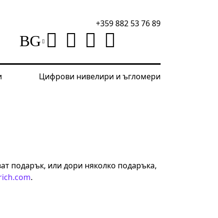
+359 882 53 76 89
BG
и
Цифрови нивелири и ъгломери
ат подарък, или дори няколко подаръка,
rich.com
.