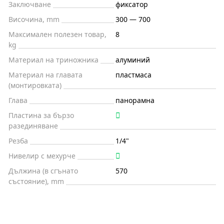
Заключване
фиксатор
Височина, mm
300 — 700
Максимален полезен товар,
8
kg
Материал на триножника
алуминий
Материал на главата
пластмаса
(монтировката)
Глава
панорамна
Пластина за бързо
разединяване
Резба
1/4"
Нивелир с мехурче
Дължина (в сгънато
570
състояние), mm