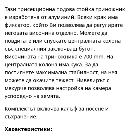
Тази трисекционна подова стойка триножник
е изработена от алуминий. Всеки крак има
фиксатор, който Ви позволява да регулирате
неговата височина отделно. Можете да
повдигате или спускате централната колона
със специалния заключващ бутон.
Височината на триножника е 700 mm. На
централната колона има кука. За да
постигнете максимална стабилност, на нея
можете да окачите тежест. Нивелирът с
мехурче позволява настройка на камера
успоредно на земята.
Комплектът включва калъф за носене и
съхранение.
Характеристики: