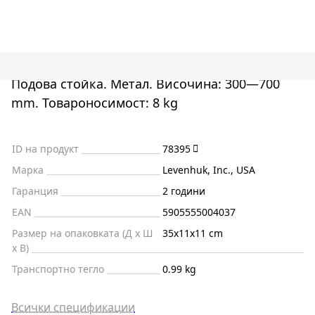
Подова стойка. Метал. Височина: 300—700
mm. Товароносимост: 8 kg
ID на продукт
78395
Марка
Levenhuk, Inc., USA
Гаранция
2 години
EAN
5905555004037
Размер на опаковката (Д x Ш
35x11x11 cm
x В)
Транспортно тегло
0.99 kg
Всички спецификации