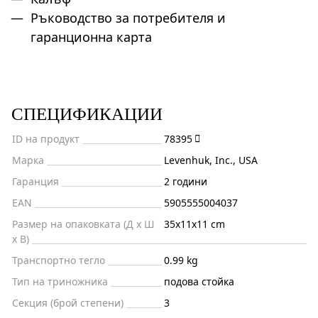
Ръководство за потребителя и
гаранционна карта
СПЕЦИФИКАЦИИ
ID на продукт
78395
Марка
Levenhuk, Inc., USA
Гаранция
2 години
EAN
5905555004037
Размер на опаковката (Д x Ш
35x11x11 cm
x В)
Транспортно тегло
0.99 kg
Тип на триножника
подова стойка
Секция (брой степени)
3