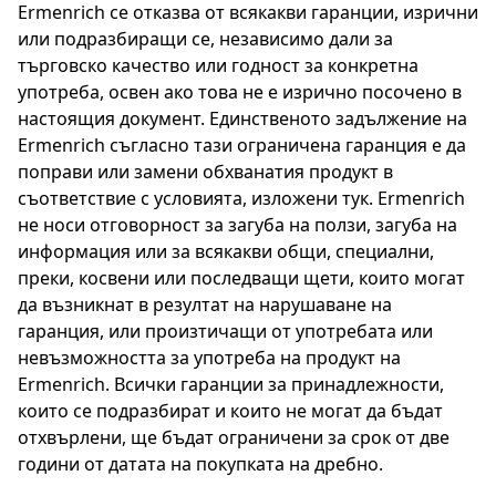
Ermenrich се отказва от всякакви гаранции, изрични
или подразбиращи се, независимо дали за
търговско качество или годност за конкретна
употреба, освен ако това не е изрично посочено в
настоящия документ. Единственото задължение на
Ermenrich съгласно тази ограничена гаранция е да
поправи или замени обхванатия продукт в
съответствие с условията, изложени тук. Ermenrich
не носи отговорност за загуба на ползи, загуба на
информация или за всякакви общи, специални,
преки, косвени или последващи щети, които могат
да възникнат в резултат на нарушаване на
гаранция, или произтичащи от употребата или
невъзможността за употреба на продукт на
Ermenrich. Всички гаранции за принадлежности,
които се подразбират и които не могат да бъдат
отхвърлени, ще бъдат ограничени за срок от две
години от датата на покупката на дребно.