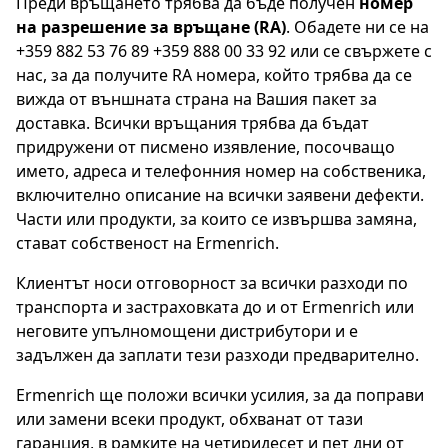
Преди връщането трябва да бъде получен
номер
на разрешение за връщане (RA)
. Обадете ни се на
+359 882 53 76 89 +359 888 00 33 92 или се свържете с
нас, за да получите RA номера, който трябва да се
вижда от външната страна на Вашия пакет за
доставка. Всички връщания трябва да бъдат
придружени от писмено изявление, посочващо
името, адреса и телефонния номер на собственика,
включително описание на всички заявени дефекти.
Части или продукти, за които се извършва замяна,
стават собственост на Ermenrich.
Клиентът носи отговорност за всички разходи по
транспорта и застраховката до и от Ermenrich или
неговите упълномощени дистрибутори и е
задължен да заплати тези разходи предварително.
Ermenrich ще положи всички усилия, за да поправи
или замени всеки продукт, обхванат от тази
гаранция, в рамките на четиридесет и пет дни от