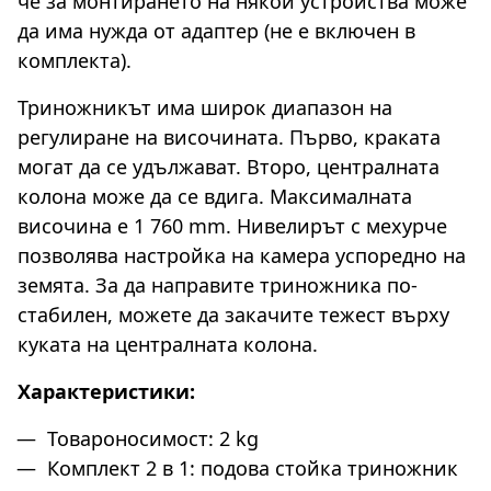
че за монтирането на някои устройства може
да има нужда от адаптер (не е включен в
комплекта).
Триножникът има широк диапазон на
регулиране на височината. Първо, краката
могат да се удължават. Второ, централната
колона може да се вдига. Максималната
височина е 1 760 mm. Нивелирът с мехурче
позволява настройка на камера успоредно на
земята. За да направите триножника по-
стабилен, можете да закачите тежест върху
куката на централната колона.
Характеристики:
Товароносимост: 2 kg
Комплект 2 в 1: подова стойка триножник