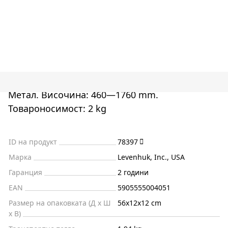
Метал. Височина: 460—1760 mm.
Товароносимост: 2 kg
ID на продукт
78397
Марка
Levenhuk, Inc., USA
Гаранция
2 години
EAN
5905555004051
Размер на опаковката (Д x Ш
56x12x12 cm
x В)