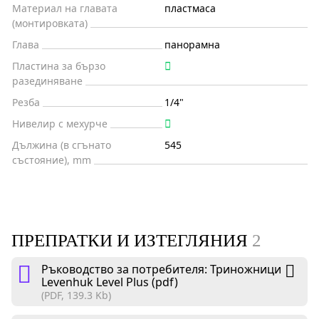
Материал на главата
пластмаса
(монтировката)
Глава
панорамна
Пластина за бързо
разединяване
Резба
1/4"
Нивелир с мехурче
Дължина (в сгънато
545
състояние), mm
ПРЕПРАТКИ И ИЗТЕГЛЯНИЯ
2
Ръководство за потребителя: Триножници
Levenhuk Level Plus (pdf)
(PDF, 139.3 Kb)