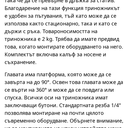
така че да се превърне в дръжка за статив.
Благодарение на тази функция триножникът
е удобен за пътувания, тъй като може да се
използва както стационарно, така и като се
държи с ръка. Товароносимостта на
триножника е 2 kg. Трябва да имате предвид
това, когато монтирате оборудването на него.
Комплектът включва калъф за носене и
съхранение.
Главата има платформа, която може да се
завърта на до 90°. Освен това главата може да
се върти на 360° и може да се повдига или
спуска. Всички оси на триножника имат
заключващи бутони. Стандартната резба 1/4"
позволява монтиране на почти цялото
съвременно оборудване. Обърнете внимание,