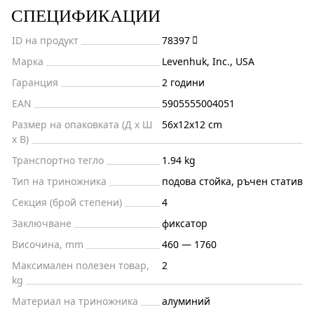
СПЕЦИФИКАЦИИ
ID на продукт
78397
Марка
Levenhuk, Inc., USA
Гаранция
2 години
EAN
5905555004051
Размер на опаковката (Д x Ш
56x12x12 cm
x В)
Транспортно тегло
1.94 kg
Тип на триножника
подова стойка, ръчен статив
Секция (брой степени)
4
Заключване
фиксатор
Височина, mm
460 — 1760
Максимален полезен товар,
2
kg
Материал на триножника
алуминий