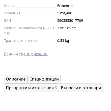
Марка
Ermenrich
Гаранция
5 години
EAN
5905555017709
Размер на опаковката (Д x Ш
21x11x6 cm
x В)
Транспортно тегло
0.53 kg
Всички спецификации
Описание
Спецификации
Препратки и изтегляния
3
Въпроси и отговори