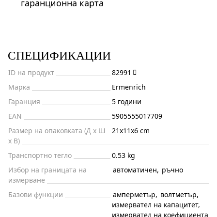
гаранционна карта
СПЕЦИФИКАЦИИ
ID на продукт
82991
Марка
Ermenrich
Гаранция
5 години
EAN
5905555017709
Размер на опаковката (Д x Ш
21x11x6 cm
x В)
Транспортно тегло
0.53 kg
Избор на границата на
автоматичен
,
ръчно
измерване
Базови функции
амперметър
,
волтметър
,
измервател на капацитет
,
измервател на коефициента