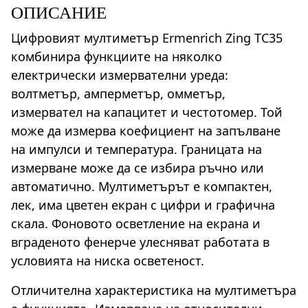
ОПИСАНИЕ
Цифровият мултиметър Ermenrich Zing TC35
комбинира функциите на няколко
електрически измервателни уреда:
волтметър, амперметър, омметър,
измервател на капацитет и честотомер. Той
може да измерва коефициент на запълване
на импулси и температура. Границата на
измерване може да се избира ръчно или
автоматично. Мултиметърът е компактен,
лек, има цветен екран с цифри и графична
скала. Фоновото осветление на екрана и
вграденото фенерче улесняват работата в
условията на ниска осветеност.
Отличителна характеристика на мултиметъра