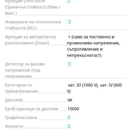
Функция Limit value
(Гранична стойност) (Мин./
макс.)
Измерване на относителни
стойности (REL)
Функция за автоматично
+ (само за постоянно и
разпознаване (Smart)
променливо напрежение,
съпротивление и
непрекъснатост)
Детектор за фазово
напрежение (под
напрежение)
Категория по
кат. III (1000 V)
,
кат. IV (600
пренапрежение
V)
Дисплей
VA
Брой единици на дисплея
10000
Графична скала
Фенерче