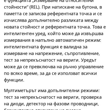
е функцията „Измерване на относителни
стойности“ (REL). При натискане на бутона, в
паметта се записва референтната точка и се
изчислява допълнително разликата между
новата стойност и референтната точка. Това е
интелигентен уред, който може да извършва
измервания в напълно автоматичен режим:
интелигентната функция е валидна за
измерване на напрежение, съпротивление,
тест за непрекъснатост на вериги. Уредът
може да се превключва на ръчно управление
по всяко време, за да се използват всички
функции.
Мултиметърът има допълнителни режими:
тест за непрекъснатост на вериги, проверка
на диоди, детектор на фазови проводници,