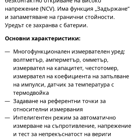
безконтактно откриване на високо
напрежение (NCV). Има функция „Задържане“
и запаметяване на гранични стойности.
Уредът се захранва с батерии.
Основни характеристики:
Многофункционален измервателен уред:
волтметър, амперметър, омметър,
измервател на капацитет, честотомер,
измервател на коефициента на запълване
на импулси, датчик за температура с
термодвойка
Задаване на референтни точки за
относителни измервания
Интелигентен режим за автоматично
измерване на съпротивление, напрежение
и тест за непрекъснатост на вериги