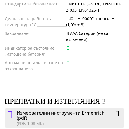
Стандарти за безопасност
EN61010-1,-2-030; EN61010-
2-033; EN61326-1
Диапазон на работната
–40... +1000°C: грешка ±
температура,°C
(1,0% + 3)
Захранване
3 AAA батерии (не са
включени)
Индикатор за състояние
„изтощена батерия“
Автоматично изключване на
захранването
ПРЕПРАТКИ И ИЗТЕГЛЯНИЯ
3
Измервателни инструменти Ermenrich
(pdf)
(PDF, 1.08 Mb)