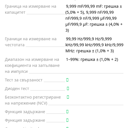
Граница на измерване на
9,999 mF/99,99 mF: грешка ±
капацитет
(5,0% + 5), 9,999 nF/99,99
nF/999,9 nF/9,999 µF/99,99
µF/999,9 µF: грешка ± (4,0% +
3)
Граници на измерване на
99,99 Hz/999,9 Hz/9,999
честотата
kHz/99,99 kHz/999,9 kHz/9,999
MHz: грешка ± (1,0% + 3)
Диапазон на измерване на
1–99%: грешка ± (1,0% + 2)
коефициента на запълване
на импулси
Тест за свързаност
Диоден тест
Безконтактно регистриране
на напрежение (NCV)
Функция задържане
Функция задържане