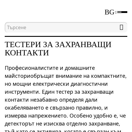
BG
Начална страница
Каталог
Електрически изм
ТЕСТЕРИ ЗА ЗАХРАНВАЩИ
КОНТАКТИ
Професионалистите и домашните
майсториобръщат внимание на компактните,
но мощни електрически диагностични
инструменти. Един тестер за захранващи
контакти незабавно определя дали
окабеляването е свързано правилно, и
измерва напрежението. Особено удобно е, че
детекторът не изисква отделно захранване,
тъй като се активира, когато е свързан към