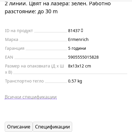
2 линии. Цвят на лазера: зелен. Работно
разстояние: до 30 m
ID на продукт
81437
Марка
Ermenrich
Гаранция
5 години
EAN
5905555015828
Размер на опаковката (Д x Ш
8x13x12 cm
x В)
Транспортно тегло
0.57 kg
Всички спецификации
Описание
Спецификации