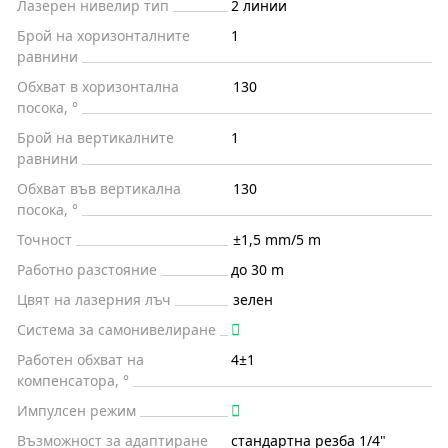
Лазерен нивелир тип
2 линии
Брой на хоризонталните
1
равнини
Обхват в хоризонтална
130
посока, °
Брой на вертикалните
1
равнини
Обхват във вертикална
130
посока, °
Точност
±1,5 mm/5 m
Работно разстояние
до 30 m
Цвят на лазерния лъч
зелен
Система за самонивелиране
Работен обхват на
4±1
компенсатора, °
Импулсен режим
Възможност за адаптиране
стандартна резба 1/4"