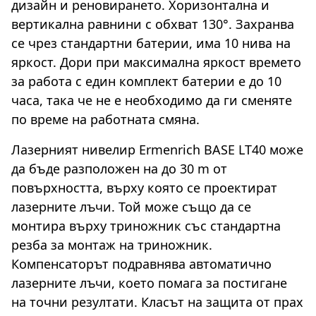
дизайн и реновирането. Хоризонтална и
вертикална равнини с обхват 130°. Захранва
се чрез стандартни батерии, има 10 нива на
яркост. Дори при максимална яркост времето
за работа с един комплект батерии е до 10
часа, така че не е необходимо да ги сменяте
по време на работната смяна.
Лазерният нивелир Ermenrich BASE LT40 може
да бъде разположен на до 30 m от
повърхността, върху която се проектират
лазерните лъчи. Той може също да се
монтира върху триножник със стандартна
резба за монтаж на триножник.
Компенсаторът подравнява автоматично
лазерните лъчи, което помага за постигане
на точни резултати. Класът на защита от прах