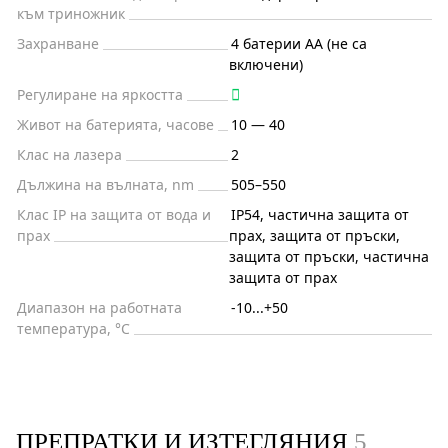
към триножник
Захранване
4 батерии АА (не са
включени)
Регулиране на яркостта
Живот на батерията, часове
10 — 40
Клас на лазера
2
Дължина на вълната, nm
505–550
Клас IP на защита от вода и
IP54, частична защита от
прах
прах, защита от пръски,
защита от пръски, частична
защита от прах
Диапазон на работната
-10...+50
температура, °C
ПРЕПРАТКИ И ИЗТЕГЛЯНИЯ
5