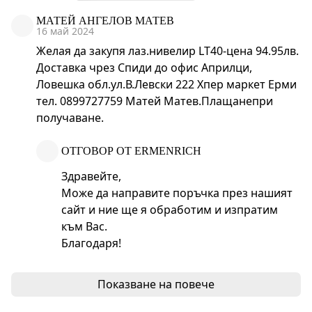
МАТЕЙ АНГЕЛОВ МАТЕВ
16 май 2024
Желая да закупя лаз.нивелир LT40-цена 94.95лв.
Доставка чрез Спиди до офис Априлци,
Ловешка обл.ул.В.Левски 222 Хпер маркет Ерми
тел. 0899727759 Матей Матев.Плащанепри
получаване.
ОТГОВОР ОТ ERMENRICH
Здравейте,
Може да направите поръчка през нашият
сайт и ние ще я обработим и изпратим
към Вас.
Благодаря!
Показване на повече