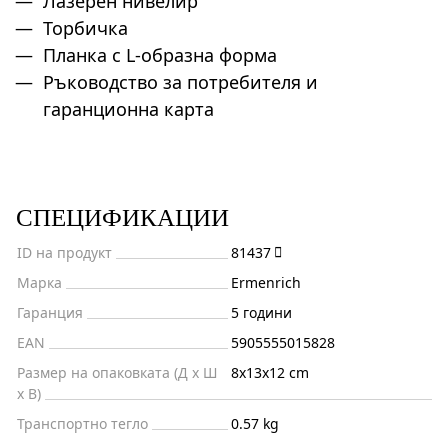
Лазерен нивелир
Торбичка
Планка с L-образна форма
Ръководство за потребителя и
гаранционна карта
СПЕЦИФИКАЦИИ
ID на продукт
81437
Марка
Ermenrich
Гаранция
5 години
EAN
5905555015828
Размер на опаковката (Д x Ш
8x13x12 cm
x В)
Транспортно тегло
0.57 kg