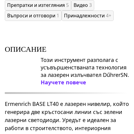
Препратки и изтегляния
5
Видео
3
Въпроси и отговори
1
Принадлежности
4+
ОПИСАНИЕ
Този инструмент разполага с
усъвършенстваната технология
за лазерен излъчвател DűhrerSN.
Научете повече
Ermenrich BASE LT40 е лазерен нивелир, който
генерира две кръстосани линии със зелени
лазерни светодиоди. Уредът е идеален за
работи в строителството, интериорния