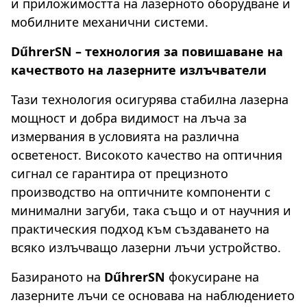
и приложимостта на лазерното оборудване и
мобилните механични системи.
DűhrerSN – технология за повишаване на
качеството на лазерните излъчватели
Тази технология осигурява стабилна лазерна
мощност и добра видимост на лъча за
измервания в условията на различна
осветеност. Високото качество на оптичния
сигнал се гарантира от прецизното
производство на оптичните компоненти с
минимални загуби, така също и от научния и
практическия подход към създаването на
всяко излъчващо лазерни лъчи устройство.
Базираното на
DűhrerSN
фокусиране на
лазерните лъчи се основава на наблюдението