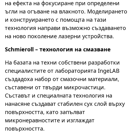
на ефекта на фокусиране при определени
ъгли на огъване на влакното. Моделирането
и конструирането с помощта на тази
технология направи възможно създаването
на ново поколение лазерни устройства.
Schmieroll – технология на смазване
На базата на техни собствени разработки
специалистите от лабораторията IngeLAB
създадоха набор от смазочни материали,
съставени от твърди микрочастици.
Съставът и специалната технология на
нанасяне създават стабилен сух слой върху
повърхността, като запълват
микронеравностите и изглаждат
повърхността.