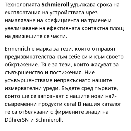
Технологията
Schmieroll
удължава срока на
експлоатация на устройствата чрез
намаляване на коефициента на триене и
увеличаване на ефективната контактна площ
на движещите се части.
Ermenrich е марка за тези, които отправят
предизвикателства към себе си и към своето
обкръжение. Тя е за тези, които жадуват за
съвършенство и постижения. Ние
усъвършенстваме непрекъснато нашите
измервателни уреди. Бъдете сред първите,
които ще се запознаят с нашите нови най-
съвременни продукти сега! В нашия каталог
те са отбелязани с фирмените знаци на
DűhrerSN и Schmieroll.