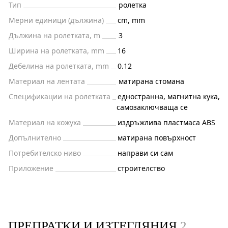
Тип
ролетка
Мерни единици (дължина)
cm, mm
Дължина на ролетката, m
3
Ширина на ролетката, mm
16
Дебелина на ролетката, mm
0.12
Материал на лентата
матирана стомана
Спецификации на ролетката
едностранна, магнитна кука,
самозаключваща се
Материал на кожуха
издръжлива пластмаса ABS
Допълнително
матирана повърхност
Потребителско ниво
направи си сам
Приложение
строителство
ПРЕПРАТКИ И ИЗТЕГЛЯНИЯ
2