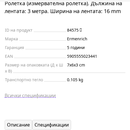
Ролетка (измервателна ролетка). Дължина на
лентата: 3 метра. Ширина на лентата: 16 mm
ID на продукт
84575
Марка
Ermenrich
Гаранция
5 години
EAN
5905555023441
Размер на опаковката (Д x Ш
7x6x3 cm
x В)
Транспортно тегло
0.105 kg
Всички спецификации
Описание
Спецификации