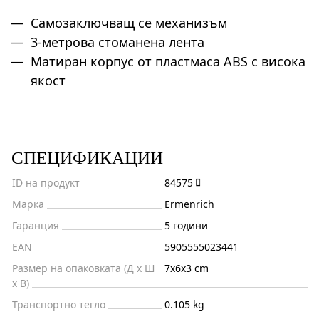
Самозаключващ се механизъм
3-метрова стоманена лента
Матиран корпус от пластмаса ABS с висока
якост
СПЕЦИФИКАЦИИ
ID на продукт
84575
Марка
Ermenrich
Гаранция
5 години
EAN
5905555023441
Размер на опаковката (Д x Ш
7x6x3 cm
x В)
Транспортно тегло
0.105 kg