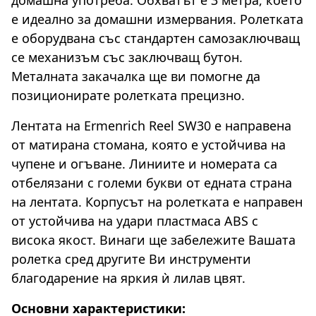
е идеално за домашни измервания. Ролетката
е оборудвана със стандартен самозаключващ
се механизъм със заключващ бутон.
Металната закачалка ще ви помогне да
позиционирате ролетката прецизно.
Лентата на Ermenrich Reel SW30 е направена
от матирана стомана, която е устойчива на
чупене и огъване. Линиите и номерата са
отбелязани с големи букви от едната страна
на лентата. Корпусът на ролетката е направен
от устойчива на удари пластмаса ABS с
висока якост. Винаги ще забележите Вашата
ролетка сред другите Ви инструменти
благодарение на яркия ѝ лилав цвят.
Основни характеристики: