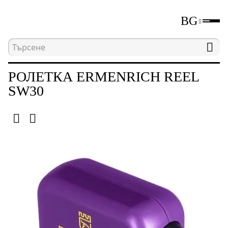
BG
Начална страница
Каталог
Измервателни уре
РОЛЕТКА ERMENRICH REEL
SW30