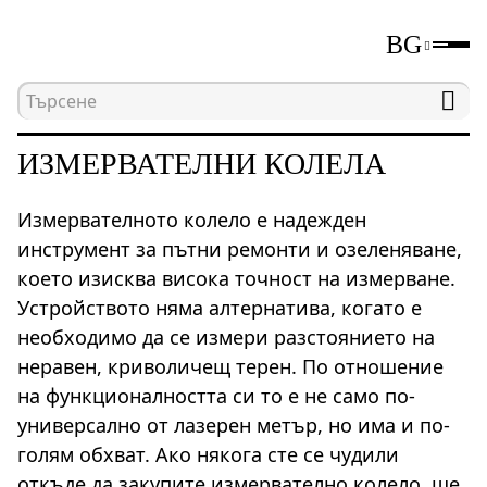
BG
Начална страница
Каталог
Измервателни уре
ИЗМЕРВАТЕЛНИ КОЛЕЛА
Измервателното колело е надежден
инструмент за пътни ремонти и озеленяване,
което изисква висока точност на измерване.
Устройството няма алтернатива, когато е
необходимо да се измери разстоянието на
неравен, криволичещ терен. По отношение
на функционалността си то е не само по-
универсално от лазерен метър, но има и по-
голям обхват. Ако някога сте се чудили
откъде да закупите измервателно колело, ще