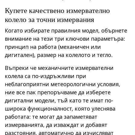
Купете качествено измервателно
колело за точни измервания
Когато избирате правилния модел, обърнете
внимание на тези три ключови параметъра:
принцип на работа (механичен или
дигитален), размер на колелото и тегло.
Въпреки че механичните измервателни
колела са по-издръжливи при
неблагоприятни метеорологични условия,
ние все пак препоръчваме да изберете
дигитални модели, тъй като те имат по-
широка функционалност, която улеснява
работата: те могат да запаметяват
измерванията, да изваждат и добавят
разстояния, автоматично да изчисляват