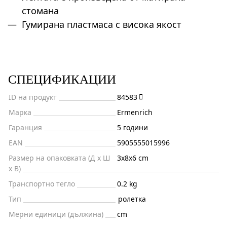
стомана
Гумирана пластмаса с висока якост
СПЕЦИФИКАЦИИ
ID на продукт
84583
Марка
Ermenrich
Гаранция
5 години
EAN
5905555015996
Размер на опаковката (Д x Ш
3x8x6 cm
x В)
Транспортно тегло
0.2 kg
Тип
ролетка
Мерни единици (дължина)
cm