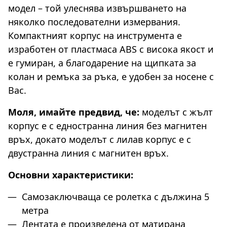
модел – той улеснява извършването на
няколко последователни измервания.
Компактният корпус на инструмента е
изработен от пластмаса ABS с висока якост и
е гумиран, а благодарение на щипката за
колан и ремъка за ръка, е удобен за носене с
Вас.
Моля, имайте предвид, че:
моделът с жълт
корпус е с едностранна линия без магнитен
връх, докато моделът с лилав корпус е с
двустранна линия с магнитен връх.
Основни характеристики:
Самозаключваща се ролетка с дължина 5
метра
Лентата е произведена от матирана