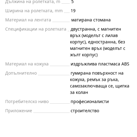
Дължина на ролетката, m
5
Ширина на ролетката, mm
19
Материал на лентата
матирана стомана
Спецификации на ролетката
двустранна, с магнитен
връх (моделът с лилав
корпус), едностранна, без
магнитен връх (моделът с
жълт корпус)
Материал на кожуха
издръжлива пластмаса ABS
Допълнително
гумирана повърхност на
кожуха, ремък за ръка,
самозаключваща се, щипка
за колан
Потребителско ниво
професионалисти
Приложение
строителство