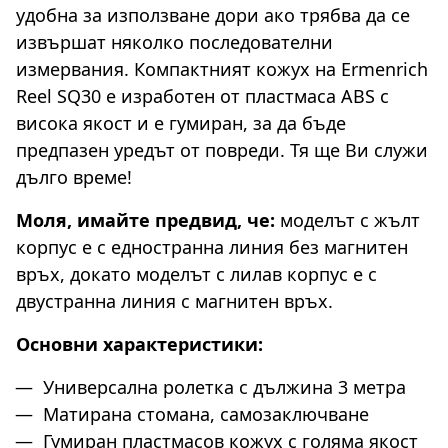
удобна за използване дори ако трябва да се
извършат няколко последователни
измервания. Компактният кожух на Ermenrich
Reel SQ30 е изработен от пластмаса ABS с
висока якост и е гумиран, за да бъде
предпазен уредът от повреди. Тя ще Ви служи
дълго време!
Моля, имайте предвид, че:
моделът с жълт
корпус е с едностранна линия без магнитен
връх, докато моделът с лилав корпус е с
двустранна линия с магнитен връх.
Основни характеристики:
Универсална ролетка с дължина 3 метра
Матирана стомана, самозаключване
Гумиран пластмасов кожух с голяма якост