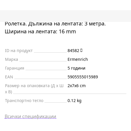
Ролетка. Дължина на лентата: 3 метра.
Ширина на лентата: 16 mm
ID на продукт
84582
Марка
Ermenrich
Гаранция
5 години
EAN
5905555015989
Размер на опаковката (Д x Ш
2x7x6 cm
x В)
Транспортно тегло
0.12 kg
Всички спецификации