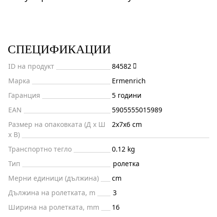
СПЕЦИФИКАЦИИ
ID на продукт
84582
Марка
Ermenrich
Гаранция
5 години
EAN
5905555015989
Размер на опаковката (Д x Ш
2x7x6 cm
x В)
Транспортно тегло
0.12 kg
Тип
ролетка
Мерни единици (дължина)
cm
Дължина на ролетката, m
3
Ширина на ролетката, mm
16