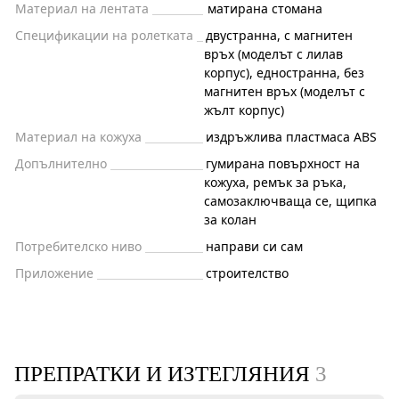
Материал на лентата
матирана стомана
Спецификации на ролетката
двустранна, с магнитен
връх (моделът с лилав
корпус), едностранна, без
магнитен връх (моделът с
жълт корпус)
Материал на кожуха
издръжлива пластмаса ABS
Допълнително
гумирана повърхност на
кожуха, ремък за ръка,
самозаключваща се, щипка
за колан
Потребителско ниво
направи си сам
Приложение
строителство
ПРЕПРАТКИ И ИЗТЕГЛЯНИЯ
3