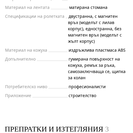
Материал на лентата
матирана стомана
Спецификации на ролетката
двустранна, с магнитен
връх (моделът с лилав
корпус), едностранна, без
магнитен връх (моделът с
жълт корпус)
Материал на кожуха
издръжлива пластмаса ABS
Допълнително
гумирана повърхност на
кожуха, ремък за ръка,
самозаключваща се, щипка
за колан
Потребителско ниво
професионалисти
Приложение
строителство
ПРЕПРАТКИ И ИЗТЕГЛЯНИЯ
3