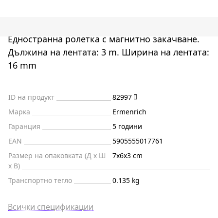
Едностранна ролетка с магнитно закачване.
Дължина на лентата: 3 m. Ширина на лентата:
16 mm
ID на продукт
82997
Марка
Ermenrich
Гаранция
5 години
EAN
5905555017761
Размер на опаковката (Д x Ш
7x6x3 cm
x В)
Транспортно тегло
0.135 kg
Всички спецификации