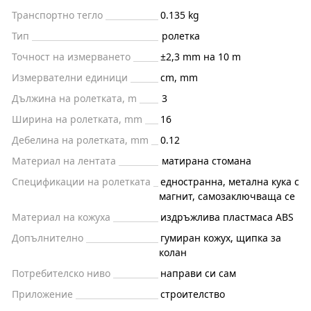
Транспортно тегло
0.135 kg
Тип
ролетка
Точност на измерването
±2,3 mm на 10 m
Измервателни единици
cm, mm
Дължина на ролетката, m
3
Ширина на ролетката, mm
16
Дебелина на ролетката, mm
0.12
Материал на лентата
матирана стомана
Спецификации на ролетката
едностранна, метална кука с
магнит, самозаключваща се
Материал на кожуха
издръжлива пластмаса ABS
Допълнително
гумиран кожух, щипка за
колан
Потребителско ниво
направи си сам
Приложение
строителство