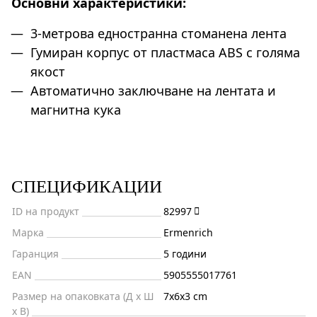
Основни характеристики:
3-метрова едностранна стоманена лента
Гумиран корпус от пластмаса ABS с голяма
якост
Автоматично заключване на лентата и
магнитна кука
СПЕЦИФИКАЦИИ
ID на продукт
82997
Марка
Ermenrich
Гаранция
5 години
EAN
5905555017761
Размер на опаковката (Д x Ш
7x6x3 cm
x В)