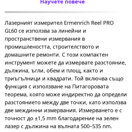
Научете повече
Лазерният измерител Ermenrich Reel PRO
GL60 се използва за линейни и
пространствени измервания в
промишлеността, строителството и
домашните ремонти. С този компактен
инструмент можете да измервате разстояние,
дължина, ъгли, обем и площ, както и
триъгълници и квадрати. Той включва също
функция с използване на Питагоровата
теорема, която може индиректно да определи
разстоянието между две точки, като използва
две междинни измервания. Измерването е с
точност до ±1,5 mm благодарение на зелен
лазер с дължина на вълната 500–535 nm.