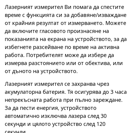
Лазерният измерител Ви помага да спестите
време с функцията си за добавяне/изваждане
от крайния резултат от измерването. Можете
да включите гласовото произнасяне на
показанията на екрана на устройството, за да
избегнете разсейване по време на активна
работа. Потребителят може да избере да
измерва разстоянието или от обектива, или
от дъното на устройството.
Лазерният измерител се захранва чрез
акумулаторна батерия. Тя осигурява до 3 часа
непрекъсната работа при пълно зареждане.
За да пести енергия, устройството
автоматично изключва лазера след 30
секунди и цялото устройство след 120
секунди.