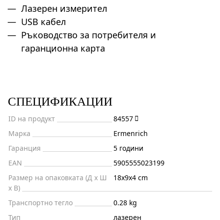
Лазерен измерител
USB кабел
Ръководство за потребителя и
гаранционна карта
СПЕЦИФИКАЦИИ
ID на продукт
84557
Марка
Ermenrich
Гаранция
5 години
EAN
5905555023199
Размер на опаковката (Д x Ш
18x9x4 cm
x В)
Транспортно тегло
0.28 kg
Тип
лазерен