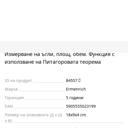
Измерване на ъгли, площ, обем. Функция с
използване на Питагоровата теорема
ID на продукт
84557
Марка
Ermenrich
Гаранция
5 години
EAN
5905555023199
Размер на опаковката (Д x Ш
18x9x4 cm
x В)