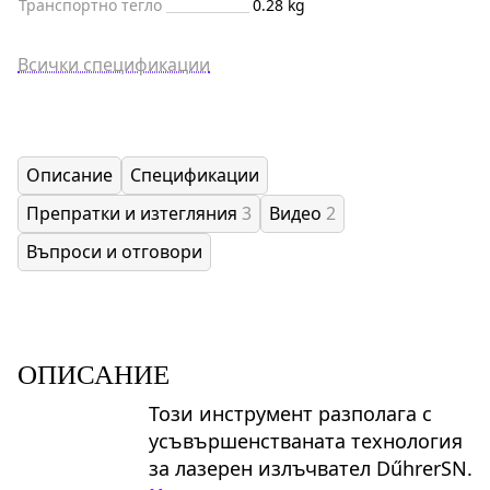
Транспортно тегло
0.28 kg
Всички спецификации
Описание
Спецификации
Препратки и изтегляния
3
Видео
2
Въпроси и отговори
ОПИСАНИЕ
Този инструмент разполага с
усъвършенстваната технология
за лазерен излъчвател DűhrerSN.