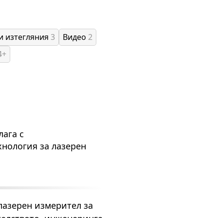
и изтегляния
3
Видео
2
4+
лага с
нология за лазерен
 лазерен измерител за