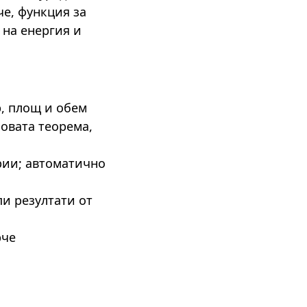
е, функция за
 на енергия и
, площ и обем
овата теорема,
рии; автоматично
пи резултати от
рче