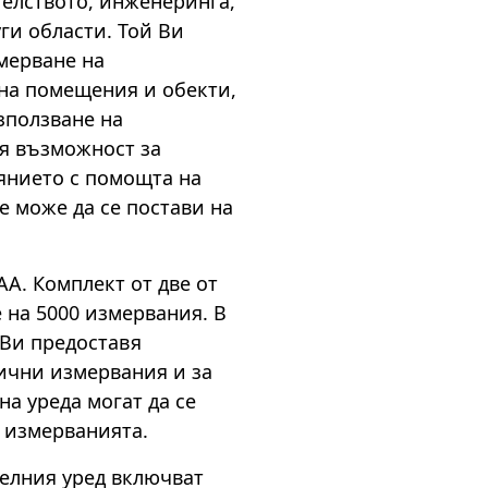
елството, инженеринга,
ги области. Той Ви
мерване на
на помещения и обекти,
зползване на
я възможност за
янието с помощта на
е може да се постави на
АА. Комплект от две от
 на 5000 измервания. В
Ви предоставя
ични измервания и за
на уреда могат да се
т измерванията.
елния уред включват