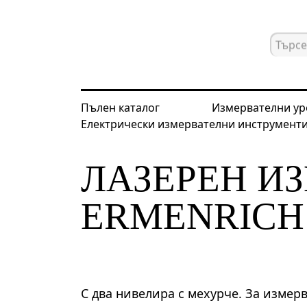
Пълен каталог
Измервателни ур
Електрически измервателни инструмент
Начална страница
Каталог
Изме
ЛАЗЕРЕН И
ERMENRICH 
С два нивелира с мехурче. За измер