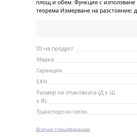
площ и обем. Функция с използване
теорема Измерване на разстояние: д
ID на продукт
Марка
Гаранция
EAN
Размер на опаковката (Д x Ш
x В)
Транспортно тегло
Всички спецификации