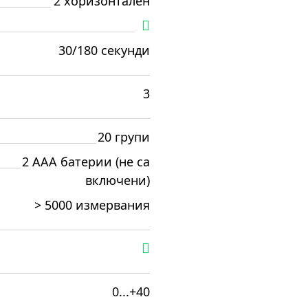
2 хоризонтален
30/180 секунди
3
20 групи
2 AAA батерии (не са
включени)
> 5000 измервания
0...+40