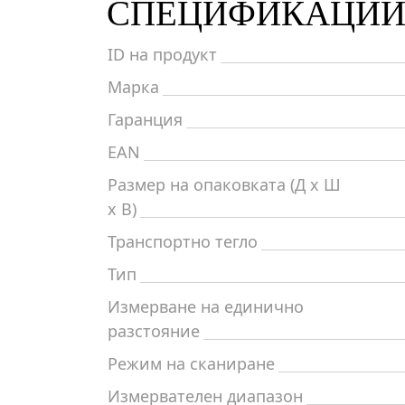
СПЕЦИФИКАЦИ
ID на продукт
Марка
Гаранция
EAN
Размер на опаковката (Д x Ш
x В)
Транспортно тегло
Тип
Измерване на единично
разстояние
Режим на сканиране
Измервателен диапазон