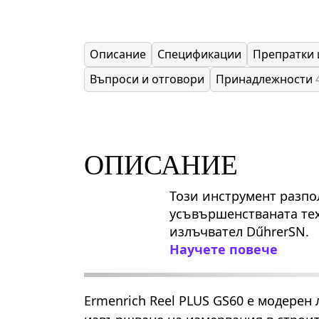
Описание
Спецификации
Препратки 
Въпроси и отговори
Принадлежности
ОПИСАНИЕ
Този инструмент разпо
усъвършенстваната тех
излъчвател DűhrerSN.
Научете повече
Ermenrich Reel PLUS GS60 е модерен