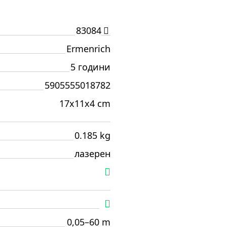
И
83084
Ermenrich
5 години
5905555018782
17x11x4 cm
0.185 kg
лазерен
0,05–60 m