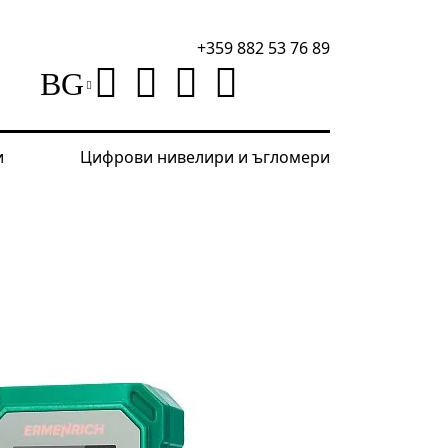
+359 882 53 76 89
BG
и
Цифрови нивелири и ъгломери
лни уреди
Лазерен измерител Ermenrich Reel PLUS