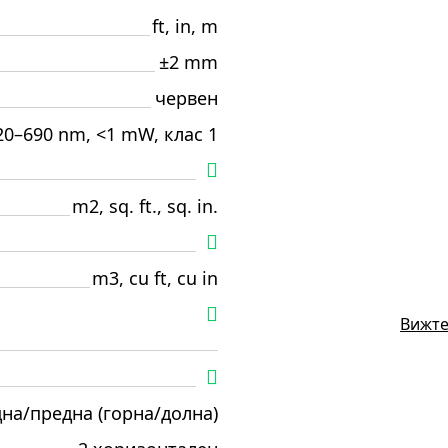
ft, in, m
±2 mm
червен
20–690 nm, <1 mW, клас 1
m2, sq. ft., sq. in.
m3, cu ft, cu in
Вижте
дна/предна (горна/долна)