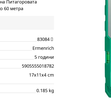
 на Питагоровата
о 60 метра
83084
Ermenrich
5 години
5905555018782
17x11x4 cm
0.185 kg