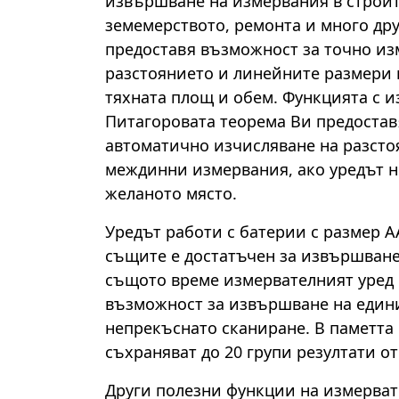
извършване на измервания в строит
земемерството, ремонта и много дру
предоставя възможност за точно из
разстоянието и линейните размери 
тяхната площ и обем. Функцията с и
Питагоровата теорема Ви предостав
автоматично изчисляване на разсто
междинни измервания, ако уредът н
желаното място.
Уредът работи с батерии с размер А
същите е достатъчен за извършване
същото време измервателният уред 
възможност за извършване на един
непрекъснато сканиране. В паметта 
съхраняват до 20 групи резултати о
Други полезни функции на измерват