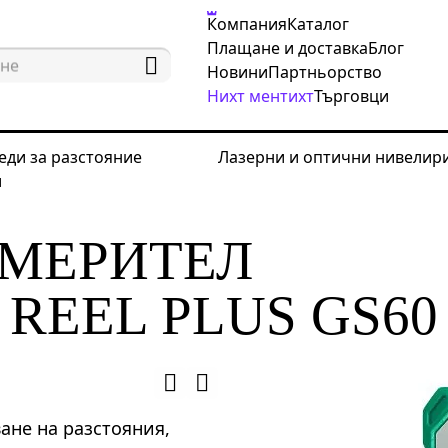
Компания
Каталог
Плащане и доставка
Блог
Новини
Партньорство
Нихт ментихт
Търговци
еди за разстояние
Лазерни и оптични нивелир
и
рвателни уреди за разстояние
Лазерни измервате
ЗМЕРИТЕЛ
REEL PLUS GS60
ване на разстояния,