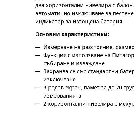
два хоризонтални нивелира с балонч
автоматично изключване за пестене
индикатор за изтощена батерия.
Основни характеристики:
Измерване на разстояние, размер
Функция с използване на Питагор
събиране и изваждане
Захранва се със стандартни бате
изключване
3-редов екран, памет за до 20 гру
измерванията
2 хоризонтални нивелира с меху