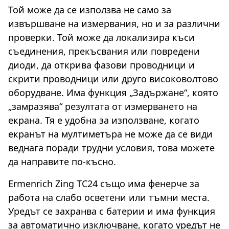
Той може да се използва не само за
извършване на измервания, но и за различни
проверки. Той може да локализира къси
съединения, прекъсвания или повредени
диоди, да открива фазови проводници и
скрити проводници или друго високоволтово
оборудване. Има функция „Задържане“, която
„замразява“ резултата от измерването на
екрана. Тя е удобна за използване, когато
екранът на мултиметъра не може да се види
веднага поради трудни условия, това можете
да направите по-късно.
Ermenrich Zing TC24 също има фенерче за
работа на слабо осветени или тъмни места.
Уредът се захранва с батерии и има функция
за автоматично изключване, когато уредът не