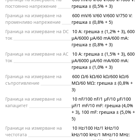
постоянно напрежение
грешка ± (0,5% + 3)
Граница на измерване на
600 mV/6 V/60 V/600 V/750 V:
променливо напрежение
грешка ± (0,8% + 5)
Граница на измерване на DC
10 A: грешка ± (1,2% + 3), 600
ток
µA/6000 µA/60 mA/600 mA:
грешка ± (0,8% + 3)
Граница на измерване на AC
10 A: грешка ± (1,5% + 3), 600
ток
µA/6000 µA/60 mA/600 mA:
грешка ± (1,0% + 3)
Граница на измерване на
600 Ω/6 kΩ/60 kΩ/600 kΩ/6
съпротивление
MΩ/60 MΩ: грешка ± (0,8% +
3)
Граница на измерване на
10 nF/100 nF/1 μF/10 μF/100
капацитет
μF/1 mF/10 mF: грешка (4,0%
+ 3), 100 mF: грешка ± (5,0% +
5)
Граници на измерване на
10 Hz/100 Hz/1 kHz/10
честотата
kHz/100 kHz/1 MHz/10 MHz: