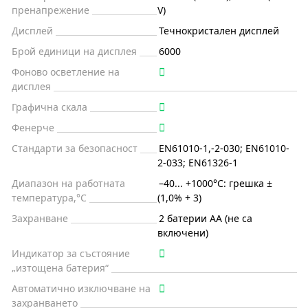
пренапрежение
V)
Дисплей
Течнокристален дисплей
Брой единици на дисплея
6000
Фоново осветление на
дисплея
Графична скала
Фенерче
Стандарти за безопасност
EN61010-1,-2-030; EN61010-
2-033; EN61326-1
Диапазон на работната
–40... +1000°C: грешка ±
температура,°C
(1,0% + 3)
Захранване
2 батерии АА (не са
включени)
Индикатор за състояние
„изтощена батерия“
Автоматично изключване на
захранването