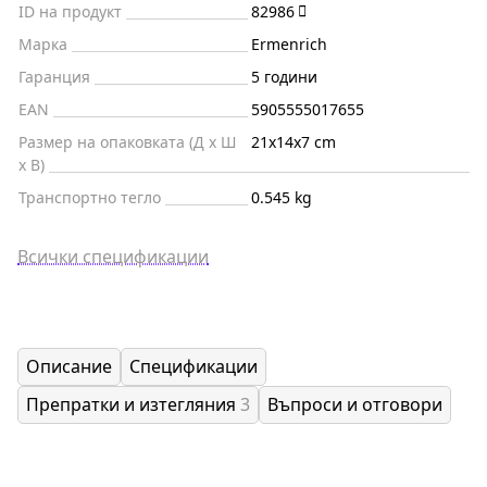
ID на продукт
82986
Марка
Ermenrich
Гаранция
5 години
EAN
5905555017655
Размер на опаковката (Д x Ш
21x14x7 cm
x В)
Транспортно тегло
0.545 kg
Всички спецификации
Описание
Спецификации
Препратки и изтегляния
3
Въпроси и отговори