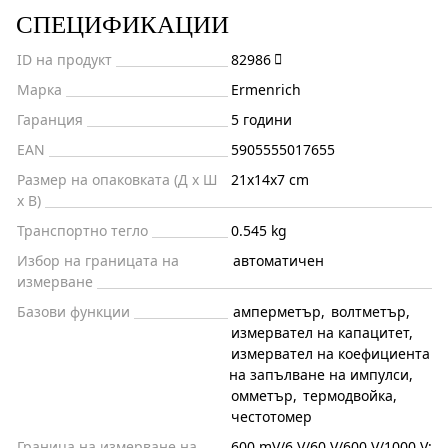
СПЕЦИФИКАЦИИ
ID на продукт
82986
Марка
Ermenrich
Гаранция
5 години
EAN
5905555017655
Размер на опаковката (Д x Ш
21x14x7 cm
x В)
Транспортно тегло
0.545 kg
Избор на границата на
автоматичен
измерване
Базови функции
амперметър
,
волтметър
,
измервател на капацитет
,
измервател на коефициента
на запълване на импулси
,
омметър
,
термодвойка
,
честотомер
Граница на измерване на
600 mV/6 V/60 V/600 V/1000 V: