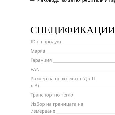
Ръководство за потребителя и г
СПЕЦИФИКАЦИ
ID на продукт
Марка
Гаранция
EAN
Размер на опаковката (Д x Ш
x В)
Транспортно тегло
Избор на границата на
измерване