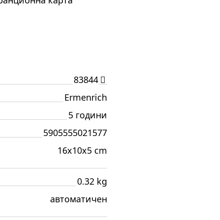
аранционна карта
И
83844
Ermenrich
5 години
5905555021577
16x10x5 cm
0.32 kg
автоматичен