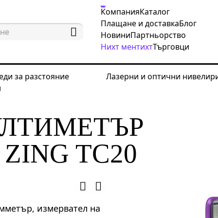
Компания
Каталог
Плащане и доставка
Блог
Новини
Партньорство
Нихт ментихт
Търговци
еди за разстояние
Лазерни и оптични нивелир
и
трически измервателни инструменти
Цифрови мул
УЛТИМЕТЪР
ZING TC20
мметър, измервател на