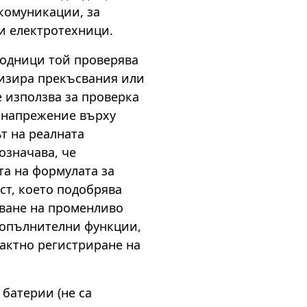
окомуникации, за
 електротехници.
водници той проверява
лизира прекъсвания или
е използва за проверка
а напрежение върху
ът на реалната
означава, че
та на формулата за
ст, което подобрява
рване на променливо
допълнителни функции,
тактно регистриране на
 батерии (не са