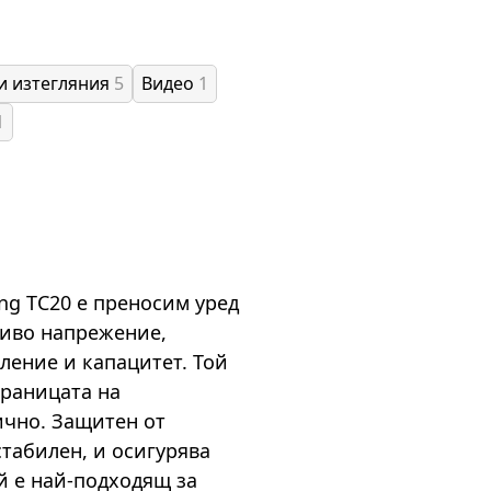
и изтегляния
5
Видео
1
1
ng TC20 е преносим уред
ливо напрежение,
ление и капацитет. Той
границата на
ично. Защитен от
стабилен, и осигурява
й е най-подходящ за