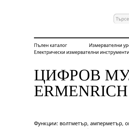
Пълен каталог
Измервателни ур
Електрически измервателни инструмент
Начална страница
Каталог
Елек
ЦИФРОВ М
ERMENRICH 
Функции: волтметър, амперметър, о