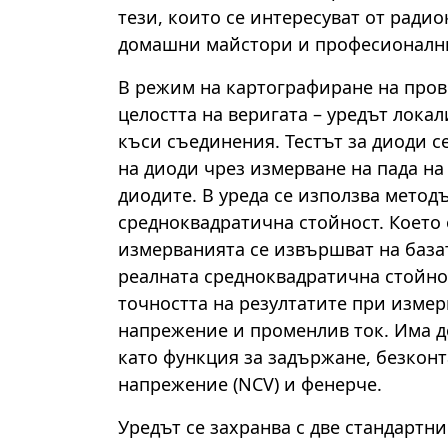
тези, които се интересуват от ради
домашни майстори и професионални
В режим на картографиране на про
целостта на веригата – уредът лока
къси съединения. Тестът за диоди с
на диоди чрез измерване на пада н
диодите. В уреда се използва метод
средноквадратична стойност. Което 
измерванията се извършват на база
реалната средноквадратична стойно
точността на резултатите при изме
напрежение и променлив ток. Има 
като функция за задържане, безкон
напрежение (NCV) и фенерче.
Уредът се захранва с две стандартни