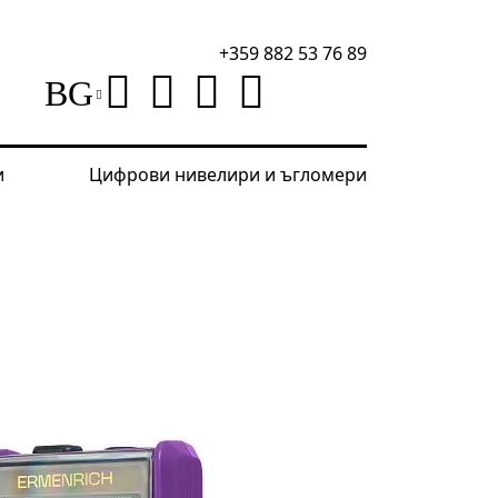
+359 882 53 76 89
BG
и
Цифрови нивелири и ъгломери
тиметри
Цифров мултиметър Ermenrich Zing TC20