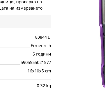
одници, проверка на
цата на измерването
83844
Ermenrich
5 години
5905555021577
16x10x5 cm
0.32 kg