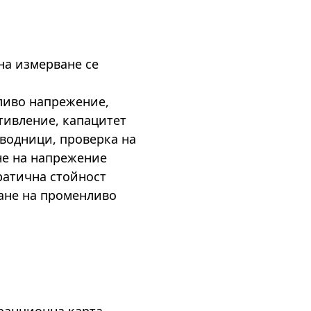
на измерване се
ливо напрежение,
тивление, капацитет
водници, проверка на
не на напрежение
ратична стойност
ане на променливо