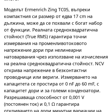
Моделът Ermenrich Zing TC05, въпреки
компактния си размер от едва 17 cm на
дължина, може да се похвали с богат набор
от функции. Реалната средноквадратична
стойност (True RMS) гарантира точни
измервания на променливотоковото
напрежение дори при нелинеарни
натоварвания чрез използване на изчисления
на реална средноквадратична стойност. NCV
открива напрежение в безконтактни
проводници или вериги. Измерването на
капацитета се простира от 0 nF до 60 mF, с
капацитет дори и за големи кондензатори.
Разрешаваща способност от 0,001 V
(постоянен ток) и 0,1 Ω гарантира
откриването на дори минутни вариации на