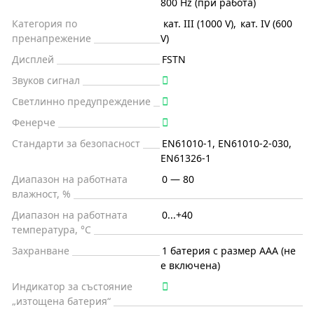
800 Hz (при работа)
Категория по
кат. III (1000 V)
,
кат. IV (600
пренапрежение
V)
Дисплей
FSTN
Звуков сигнал
Светлинно предупреждение
Фенерче
Стандарти за безопасност
EN61010-1, EN61010-2-030,
EN61326-1
Диапазон на работната
0 — 80
влажност, %
Диапазон на работната
0...+40
температура, °C
Захранване
1 батерия с размер ААА (не
е включена)
Индикатор за състояние
„изтощена батерия“