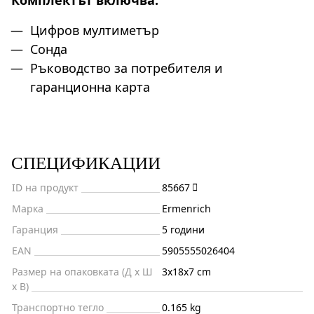
Комплектът включва:
Цифров мултиметър
Сонда
Ръководство за потребителя и
гаранционна карта
СПЕЦИФИКАЦИИ
ID на продукт
85667
Марка
Ermenrich
Гаранция
5 години
EAN
5905555026404
Размер на опаковката (Д x Ш
3x18x7 cm
x В)
Транспортно тегло
0.165 kg