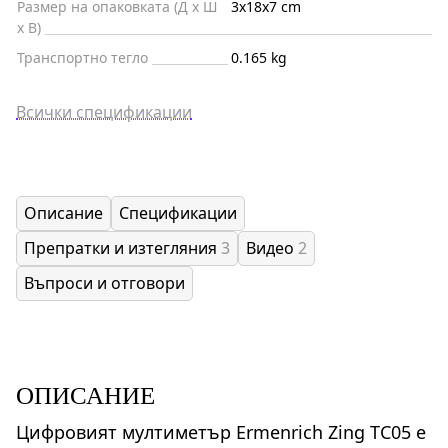
Размер на опаковката (Д x Ш
3x18x7 cm
x В)
Транспортно тегло
0.165 kg
Всички спецификации
Описание
Спецификации
Препратки и изтегляния
3
Видео
2
Въпроси и отговори
ОПИСАНИЕ
Цифровият мултиметър Ermenrich Zing TC05 е