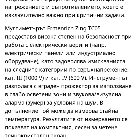
напрежението и съпротивлението, което е
изключително важно при критични задачи.
Мултиметърът Ermenrich Zing TC05
предоставя висока степен на безопасност при
работа с електрически вериги (напр.
електрически панели или индустриално
оборудване), като задоволява изискванията
на следните категории по свръхнапрежение:
кат. III (1000 V) и кат. IV (600 V). Инструментът
разполага с вграден прожектор за използване
в слабо осветени зони и звукова/визуална
аларма (зумер) за условия на шум. В
допълнение той може да измерва стайна
температура. Резултатите от измерването се
показват на компактния, лесен за четене
течнокристален екран.