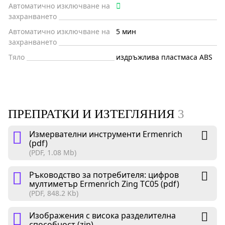
Автоматично изключване на
захранването
Автоматично изключване на
5 мин
захранването
Тяло
издръжлива пластмаса ABS
ПРЕПРАТКИ И ИЗТЕГЛЯНИЯ
3
Измервателни инструменти Ermenrich
(pdf)
(PDF, 1.08 Mb)
Ръководство за потребителя: цифров
мултиметър Ermenrich Zing TC05 (pdf)
(PDF, 848.2 Kb)
Изображения с висока разделителна
способност (zip)