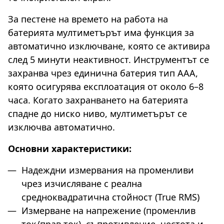
За пестене на времето на работа на
батерията мултиметърът има функция за
автоматично изключване, която се активира
след 5 минути неактивност. Инструментът се
захранва чрез единична батерия тип AAA,
която осигурява експлоатация от около 6–8
часа. Когато захранването на батерията
спадне до ниско ниво, мултиметърът се
изключва автоматично.
Основни характеристики:
Надеждни измервания на променливи
чрез изчисляване с реална
средноквадратична стойност (True RMS)
Измерване на напрежение (променлив