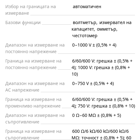
Избор на границата на
автоматичен
измерване
Базови функции
волтметър
,
измервател на
капацитет
,
омметър
,
честотомер
Диапазон на измерване на
0−1000 V ± (0,5% + 4)
постоянно напрежение
Граница на измерване на
6/60/600 V: грешка ± (0,5% +
постоянно напрежение
4); 1000 V: грешка ± (0,8% +
10)
Диапазон на измерване на
0−750 V ± (0,5% + 4)
AC напрежение
Граница на измерване на
6/60/600 V: грешка ± (0,5% +
променливо напрежение
4); 750 V: грешка ± (0,8% + 10)
Диапазон на измерване на
0 Ω−60 MΩ ± (0,8% + 5)
съпротивление
Граница на измерване на
600 Ω/6 kΩ/60 kΩ/600 kΩ/6
съпротивление
MΩ: точност ± (0,8% + 5); 60