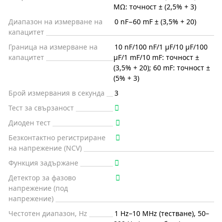
MΩ: точност ± (2,5% + 3)
Диапазон на измерване на
0 nF−60 mF ± (3,5% + 20)
капацитет
Граница на измерване на
10 nF/100 nF/1 μF/10 μF/100
капацитет
μF/1 mF/10 mF: точност ±
(3,5% + 20); 60 mF: точност ±
(5% + 3)
Брой измервания в секунда
3
Тест за свързаност
Диоден тест
Безконтактно регистриране
на напрежение (NCV)
Функция задържане
Детектор за фазово
напрежение (под
напрежение)
Честотен диапазон, Hz
1 Hz–10 MHz (тестване), 50–