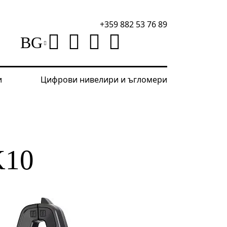
+359 882 53 76 89
BG
и
Цифрови нивелири и ъгломери
перметър клещи
Цифрови амперметър клещи Erme
10