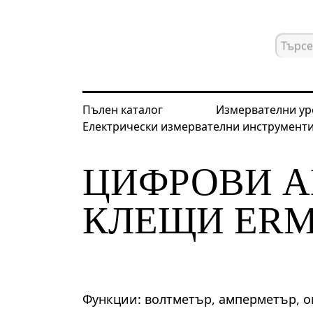
Пълен каталог
Измервателни ур
Електрически измервателни инструмент
Начална страница
Каталог
Елек
ЦИФРОВИ 
КЛЕЩИ ERM
Функции: волтметър, амперметър, о