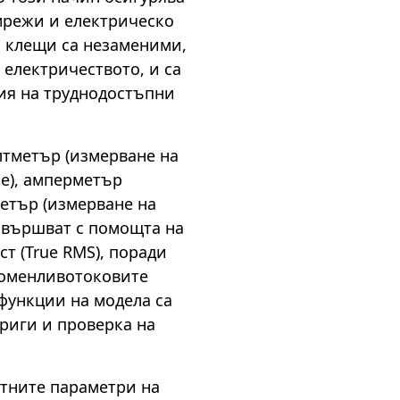
мрежи и електрическо
 клещи са незаменими,
 електричеството, и са
ия на труднодостъпни
тметър (измерване на
е), амперметър
метър (измерване на
звършват с помощта на
т (True RMS), поради
роменливотоковите
функции на модела са
риги и проверка на
отните параметри на