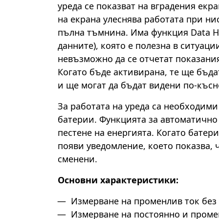
уреда се показват на вградения екр
на екрана улеснява работата при ни
пълна тъмнина. Има функция Data Ho
данните), която е полезна в ситуаци
невъзможно да се отчетат показания
Когато бъде активирана, те ще бъда
и ще могат да бъдат видени по-късн
За работата на уреда са необходими
батерии. Функцията за автоматично
пестене на енергията. Когато батери
появи уведомление, което показва, ч
сменени.
Основни характеристики:
Измерване на променлив ток без
Измерване на постоянно и пром