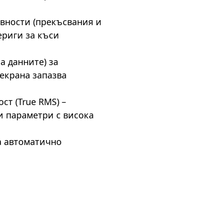
авности (прекъсвания и
ериги за къси
а данните) за
 екрана запазва
ст (True RMS) –
 параметри с висока
а автоматично