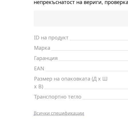
непрекъснатост на вериги, проверк
ID на продукт
Марка
Гаранция
EAN
Размер на опаковката (Д x Ш
x В)
Транспортно тегло
Всички спецификации