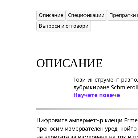
Описание
Спецификации
Препратки 
Въпроси и отговори
ОПИСАНИЕ
Този инструмент разпол
лубрикиране Schmieroll
Научете повече
Цифровите амперметър клещи Ermen
преносим измервателен уред, който
на веригата за измерване на ток и п