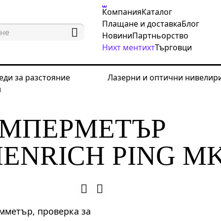
Компания
Каталог
Плащане и доставка
Блог
Новини
Партньорство
Нихт ментихт
Търговци
еди за разстояние
Лазерни и оптични нивелир
и
трически измервателни инструменти
Цифрови ам
АМПЕРМЕТЪР
ENRICH PING MK
мметър, проверка за