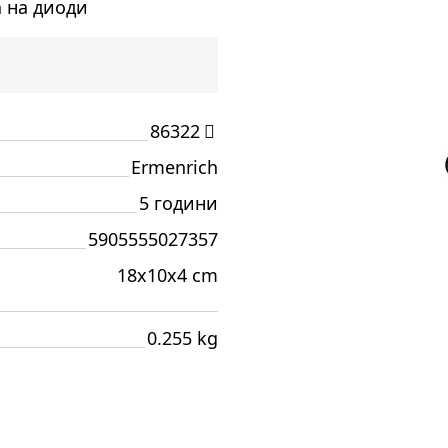
а на диоди
86322
Ermenrich
5 години
5905555027357
18x10x4 cm
0.255 kg