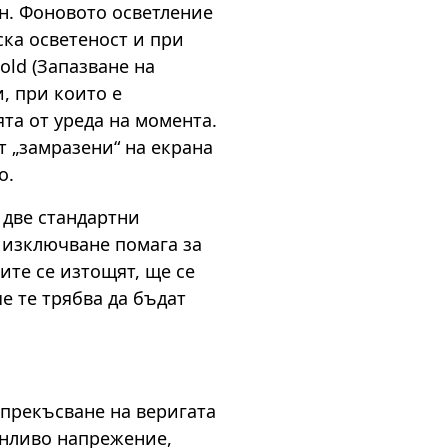
ан. Фоновото осветление
ска осветеност и при
ld (Запазване на
и, при които е
та от уреда на момента.
т „замразени“ на екрана
о.
 две стандартни
 изключване помага за
ите се изтощят, ще се
е те трябва да бъдат
 прекъсване на веригата
енливо напрежение,