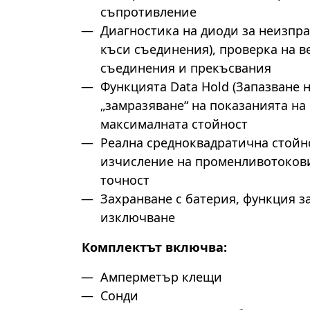
съпротивление
Диагностика на диоди за неизпр
къси съединения), проверка на в
съединения и прекъсвания
Функцията Data Hold (Запазване н
„замразяване“ на показанията на
максималната стойност
Реална средноквадратична стойно
изчисление на променливотокови
тoчност
Захранване с батерия, функция з
изключване
Комплектът включва:
Амперметър клещи
Сонди