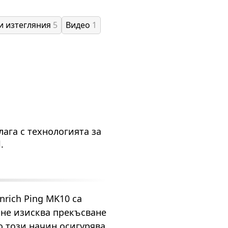
и изтегляния
5
Видео
1
ага с технологията за
.
rich Ping MK10 са
 не изисква прекъсване
о този начин осигурява