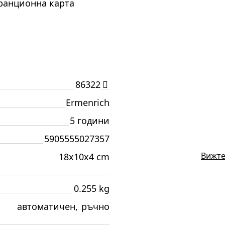
аранционна карта
И
86322
Ermenrich
5 години
5905555027357
Вижте
18x10x4 cm
0.255 kg
автоматичен
,
ръчно