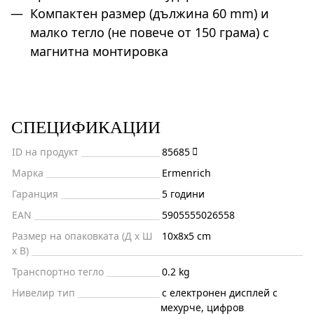
Компактен размер (дължина 60 mm) и
малко тегло (не повече от 150 грама) с
магнитна монтировка
СПЕЦИФИКАЦИИ
ID на продукт
85685
Марка
Ermenrich
Гаранция
5 години
EAN
5905555026558
Размер на опаковката (Д x Ш
10x8x5 cm
x В)
Транспортно тегло
0.2 kg
Нивелир тип
с електронен дисплей с
мехурче, цифров