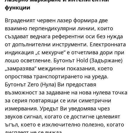
функции
Вграденият червен лазер формира две
взаимно перпендикулярни линии, които
създават веднага референтни оси без нужда
от допълнителни инструменти. Електронната
индикация „с мехурче“ е отчетлива дори при
лошо осветление. Бутонът Hold (Задържане)
„замразява“ междинни показания, което
опростява транспортирането на уреда.
Бутонът Zero (Нула) Ви предоставя
възможност за задаване на нова нулева точка
за серия повтарящи се или симетрични
измервания. Уредът Ви уведомява чрез
звуков сигнал, когато се достигне целевият
ъгъл, което е изключително полезно, когато
дисплеят не се вижда.