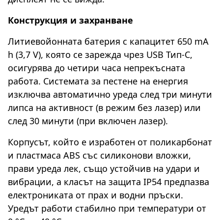
Конструкция и захранване
Литиевойонната батерия с капацитет 650 mA
h (3,7 V), която се зарежда чрез USB Тип-C,
осигурява до четири часа непрекъсната
работа. Системата за пестене на енергия
изключва автоматично уреда след три минути
липса на активност (в режим без лазер) или
след 30 минути (при включен лазер).
Корпусът, който е изработен от поликарбонат
и пластмаса ABS със силиконови вложки,
прави уреда лек, също устойчив на удари и
вибрации, а класът на защита IP54 предпазва
електрониката от прах и водни пръски.
Уредът работи стабилно при температури от