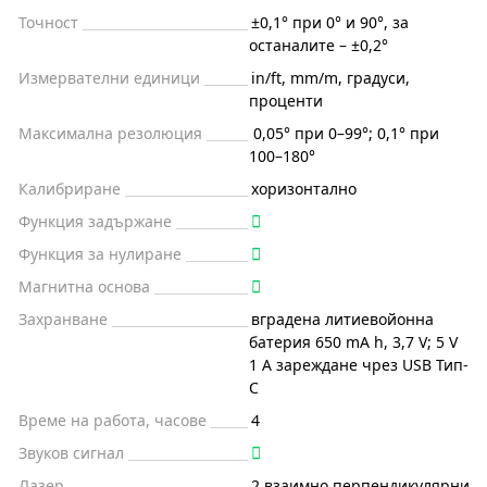
Точност
±0,1° при 0° и 90°, за
останалите – ±0,2°
Измервателни единици
in/ft, mm/m, градуси,
проценти
Максимална резолюция
0,05° при 0–99°; 0,1° при
100–180°
Калибриране
хоризонтално
Функция задържане
Функция за нулиране
Магнитна основа
Захранване
вградена литиевойонна
батерия 650 mA h, 3,7 V; 5 V
1 A зареждане чрез USB Тип-
C
Време на работа, часове
4
Звуков сигнал
Лазер
2 взаимно перпендикулярни