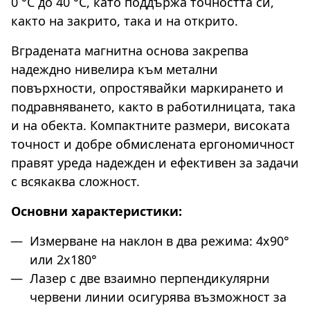
0 °C до 40 °C, като поддържа точността си,
както на закрито, така и на открито.
Вградената магнитна основа закрепва
надеждно нивелира към метални
повърхности, опростявайки маркирането и
подравняването, както в работилницата, така
и на обекта. Компактните размери, високата
точност и добре обмислената ергономичност
правят уреда надежден и ефективен за задачи
с всякаква сложност.
Основни характеристики:
Измерване на наклон в два режима: 4x90°
или 2x180°
Лазер с две взаимно перпендикулярни
червени линии осигурява възможност за