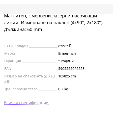
Магнитен, с червени лазерни насочващи
линии. Измерване на наклон (4x90°, 2x180°).
Дължина: 60 mm
ID на продукт
85685
Марка
Ermenrich
Гаранция
5 години
EAN
5905555026558
Размер на опаковката (Д x Ш
10x8x5 cm
x В)
Транспортно тегло
0.2 kg
Всички спецификации