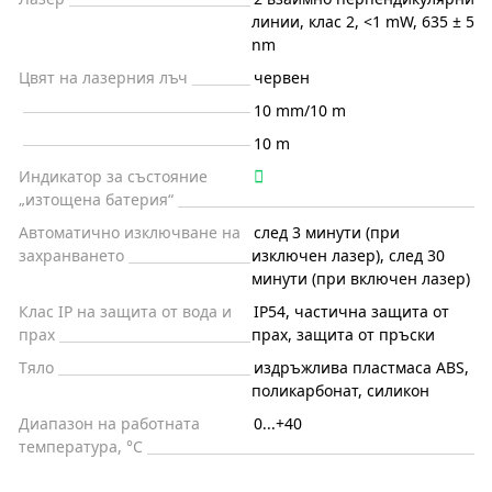
линии, клас 2, <1 mW, 635 ± 5
nm
Цвят на лазерния лъч
червен
10 mm/10 m
10 m
Индикатор за състояние
„изтощена батерия“
Автоматично изключване на
след 3 минути (при
захранването
изключен лазер), след 30
минути (при включен лазер)
Клас IP на защита от вода и
IP54, частична защита от
прах
прах, защита от пръски
Тяло
издръжлива пластмаса ABS,
поликарбонат, силикон
Диапазон на работната
0...+40
температура, °C