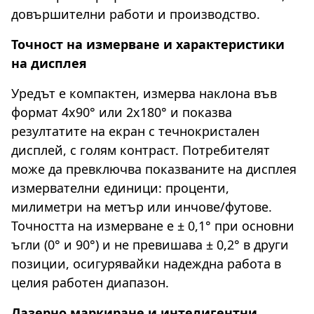
довършителни работи и производство.
Точност на измерване и характеристики
на дисплея
Уредът е компактен, измерва наклона във
формат 4x90° или 2x180° и показва
резултатите на екран с течнокристален
дисплей, с голям контраст. Потребителят
може да превключва показваните на дисплея
измервателни единици: проценти,
милиметри на метър или инчове/футове.
Точността на измерване е ± 0,1° при основни
ъгли (0° и 90°) и не превишава ± 0,2° в други
позиции, осигурявайки надеждна работа в
целия работен диапазон.
Лазерно маркиране и интелигентни