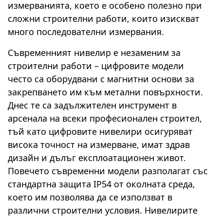
измерванията, което е особено полезно при
сложни строителни работи, които изискват
много последователни измервания.
Съвременният нивелир е незаменим за
строителни работи – цифровите модели
често са оборудвани с магнитни основи за
закрепването им към метални повърхности.
Днес те са задължителен инструмент в
арсенала на всеки професионален строител,
тъй като цифровите нивелири осигуряват
висока точност на измерване, имат здрав
дизайн и дълъг експлоатационен живот.
Повечето съвременни модели разполагат със
стандартна защита IP54 от околната среда,
което им позволява да се използват в
различни строителни условия. Нивелирите