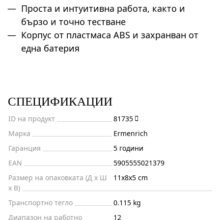
Проста и интуитивна работа, както и
бързо и точно тестване
Корпус от пластмаса ABS и захранван от
една батерия
СПЕЦИФИКАЦИИ
ID на продукт
81735
Марка
Ermenrich
Гаранция
5 години
EAN
5905555021379
Размер на опаковката (Д x Ш
11x8x5 cm
x В)
Транспортно тегло
0.115 kg
Диапазон на работно
12