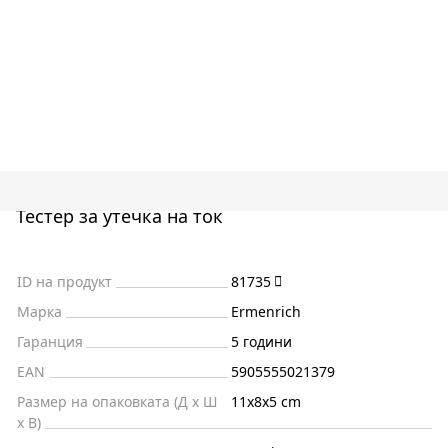
Тестер за утечка на ток
ID на продукт
81735
Марка
Ermenrich
Гаранция
5 години
EAN
5905555021379
Размер на опаковката (Д x Ш
11x8x5 cm
x В)