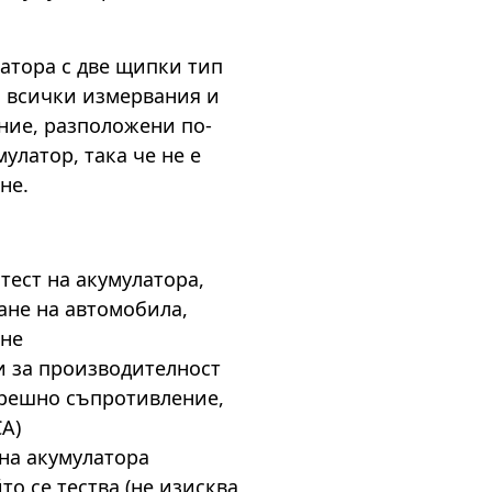
атора с две щипки тип
а всички измервания и
ение, разположени по-
улатор, така че не е
не.
тест на акумулатора,
ране на автомобила,
ане
 за производителност
трешно съпротивление,
CA)
на акумулатора
то се тества (не изисква