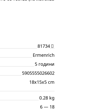
И
81734
Ermenrich
5 години
5905555026602
18x15x5 cm
0.28 kg
6 — 18