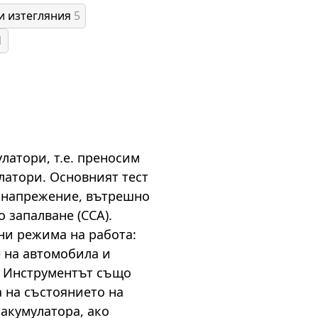
и изтегляния
5
1
улатори, т.е. преносим
латори. Основният тест
а напрежение, вътрешно
 запалване (CCA).
ни режима на работа:
е на автомобила и
е. Инструментът също
 на състоянието на
акумулатора, ако