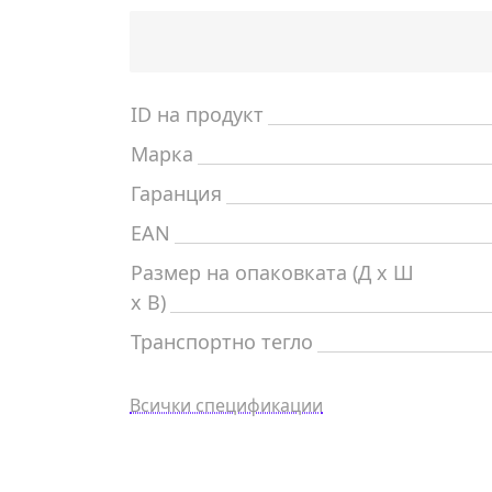
ID на продукт
Марка
Гаранция
EAN
Размер на опаковката (Д x Ш
x В)
Транспортно тегло
Всички спецификации