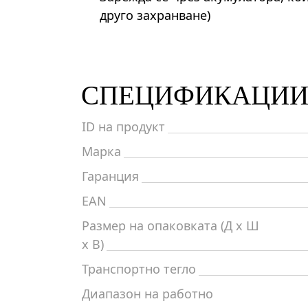
друго захранване)
СПЕЦИФИКАЦИ
ID на продукт
Марка
Гаранция
EAN
Размер на опаковката (Д x Ш
x В)
Транспортно тегло
Диапазон на работно