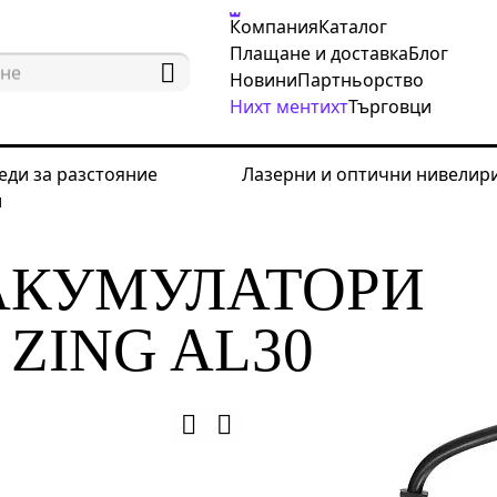
Компания
Каталог
Плащане и доставка
Блог
Новини
Партньорство
Нихт ментихт
Търговци
еди за разстояние
Лазерни и оптични нивелир
и
зрушаващи изпитващи устройства
Автомобилни т
 АКУМУЛАТОРИ
ZING AL30