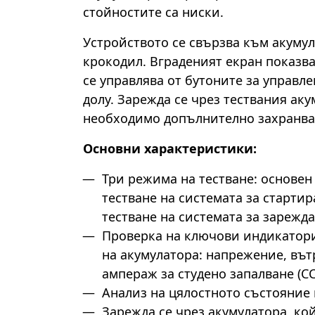
стойностите са ниски.
Устройството се свързва към акумул
крокодил. Вграденият екран показв
се управлява от бутоните за управл
долу. Зарежда се чрез тествания акум
необходимо допълнително захранва
Основни характеристики:
Три режима на тестване: основен 
тестване на системата за старти
тестване на системата за зарежд
Проверка на ключови индикатори
на акумулатора: напрежение, въ
ампераж за студено запалване (C
Анализ на цялостното състояние 
Зарежда се чрез акумулатора, кой