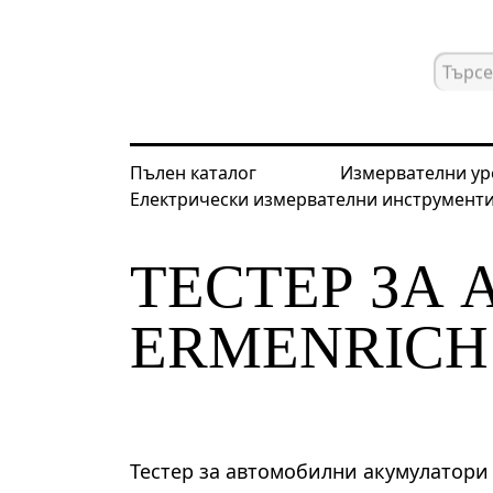
Пълен каталог
Измервателни ур
Електрически измервателни инструмент
Начална страница
Каталог
Нера
ТЕСТЕР ЗА
ERMENRICH 
Тестер за автомобилни акумулатори