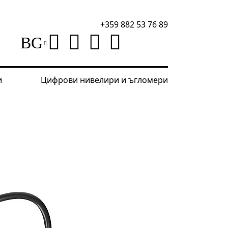
+359 882 53 76 89
BG
и
Цифрови нивелири и ъгломери
естери
Тестер за акумулатори Ermenrich Zing AL30