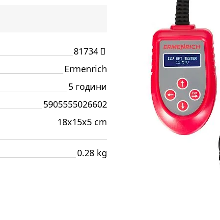
81734
Ermenrich
5 години
5905555026602
18x15x5 cm
0.28 kg