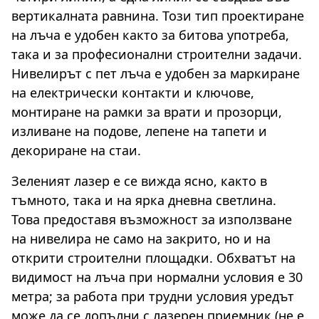
вертикалната равнина. Този тип проектиране
на лъча е удобен както за битова употреба,
така и за професионални строителни задачи.
Нивелирът с пет лъча е удобен за маркиране
на електрически контакти и ключове,
монтиране на рамки за врати и прозорци,
изливане на подове, лепене на тапети и
декориране на стаи.
Зеленият лазер е се вижда ясно, както в
тъмното, така и на ярка дневна светлина.
Това предоставя възможност за използване
на нивелира не само на закрито, но и на
открити строителни площадки. Обхватът на
видимост на лъча при нормални условия е 30
метра; за работа при трудни условия уредът
може да се допълни с лазерен приемник (не е