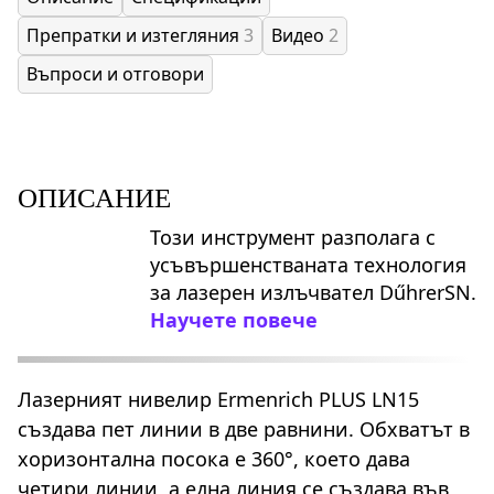
Препратки и изтегляния
3
Видео
2
Въпроси и отговори
ОПИСАНИЕ
Този инструмент разполага с
усъвършенстваната технология
за лазерен излъчвател DűhrerSN.
Научете повече
Лазерният нивелир Ermenrich PLUS LN15
създава пет линии в две равнини. Обхватът в
хоризонтална посока е 360°, което дава
четири линии, а една линия се създава във