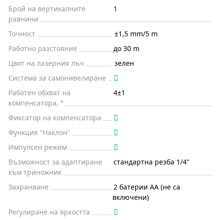
Брой на вертикалните
1
равнини
Точност
±1,5 mm/5 m
Работно разстояние
до 30 m
Цвят на лазерния лъч
зелен
Система за самонивелиране
Работен обхват на
4±1
компенсатора, °
Фиксатор на компенсатора
Функция "Наклон"
Импулсен режим
Възможност за адаптиране
стандартна резба 1/4"
към триножник
Захранване
2 батерии АА (не са
включени)
Регулиране на яркостта