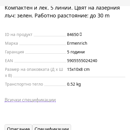
Компактен и лек. 5 линии. Цвят на лазерния
лъч: зелен. Работно разстояние: до 30 m
ID на продукт
84650
Марка
Ermenrich
Гаранция
5 години
EAN
5905555024240
Размер на опаковката (Д x Ш
15x10x8 cm
x В)
Транспортно тегло
0.52 kg
Всички спецификации
Описание
Спецификации