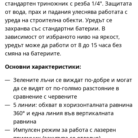
стандартен триножник с резба 1/4". Защитата
от вода, прах и падания улеснява работата с
уреда на строителна обекти. Уредът се
захранва със стандартни батерии. В
зависимост от избраното ниво на яркост,
уредът може да работи от 8 до 15 часа без
смяна на батериите.
Основни характеристики:
Зелените лъчи се виждат по-добре и могат
да се видят от по-голямо разстояние в
сравнение с червените
5 линии: обхват в хоризонталната равнина
360° и една линия във вертикалната
равнина
Импулсен режим за работа с лазерен
приемник (закупува се отделно)