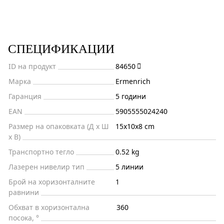
СПЕЦИФИКАЦИИ
ID на продукт
84650
Марка
Ermenrich
Гаранция
5 години
EAN
5905555024240
Размер на опаковката (Д x Ш
15x10x8 cm
x В)
Транспортно тегло
0.52 kg
Лазерен нивелир тип
5 линии
Брой на хоризонталните
1
равнини
Обхват в хоризонтална
360
посока, °