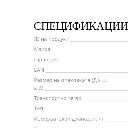
СПЕЦИФИКАЦИ
ID на продукт
Марка
Гаранция
EAN
Размер на опаковката (Д x Ш
x В)
Транспортно тегло
Тип
Измервателен диапазон, m