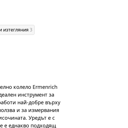
и изтегляния
3
елно колело Ermenrich
идеален инструмент за
работи най-добре върху
ползва и за измервания
исочината. Уредът е с
че е еднакво подходящ