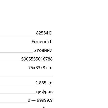
И
82534
Ermenrich
5 години
5905555016788
75x33x8 cm
1.885 kg
цифров
0 — 99999.9