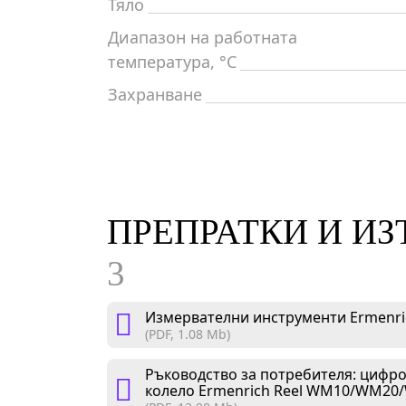
Тяло
Диапазон на работната
температура, °C
Захранване
ПРЕПРАТКИ И И
3
Измервателни инструменти Ermenric
(PDF, 1.08 Mb)
Ръководство за потребителя: цифр
колело Ermenrich Reel WM10/WM20/