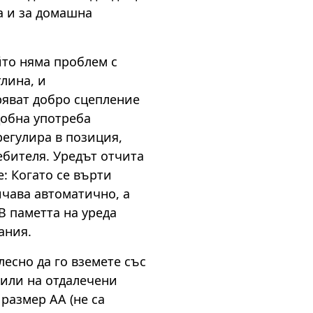
а и за домашна
йто няма проблем с
лина, и
ряват добро сцепление
добна употреба
регулира в позиция,
ебителя. Уредът отчита
: Когато се върти
ичава автоматично, а
 В паметта на уреда
ания.
лесно да го вземете със
 или на отдалечени
размер АА (не са