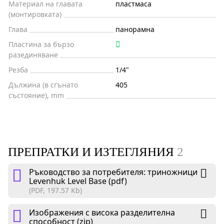
Материал на главата
пластмаса
(монтировката)
Глава
панорамна
Пластина за бързо
разединяване
Резба
1/4"
Дължина (в сгънато
405
състояние), mm
ПРЕПРАТКИ И ИЗТЕГЛЯНИЯ
2
Ръководство за потребителя: триножници
Levenhuk Level Base (pdf)
(PDF, 197.57 Kb)
Изображения с висока разделителна
способност (zip)