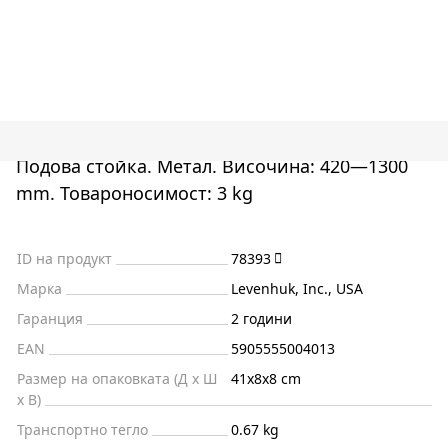
Подова стойка. Метал. Височина: 420—1300
mm. Товароносимост: 3 kg
ID на продукт
78393
Марка
Levenhuk, Inc., USA
Гаранция
2 години
EAN
5905555004013
Размер на опаковката (Д x Ш
41x8x8 cm
x В)
Транспортно тегло
0.67 kg