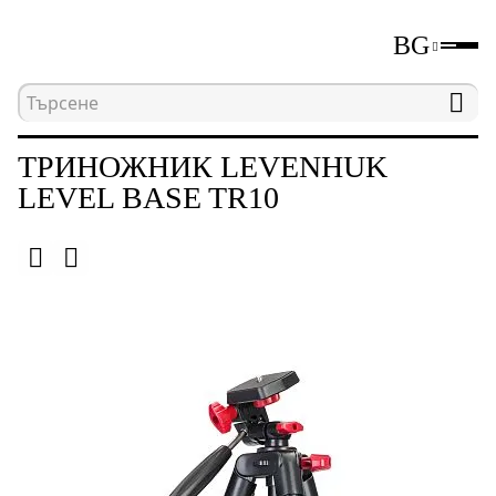
BG
Начална страница
Каталог
Триножници
ТРИНОЖНИК LEVENHUK
LEVEL BASE TR10