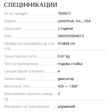
СПЕЦИФИКАЦИИ
ID на продукт
78393
Марка
Levenhuk, Inc., USA
Гаранция
2 години
EAN
5905555004013
Размер на опаковката (Д x Ш
41x8x8 cm
x В)
Транспортно тегло
0.67 kg
Тип на триножника
подова стойка
Секция (брой степени)
4
Заключване
фиксатор
Височина, mm
420 — 1300
Максимален полезен товар,
3
kg
Материал на триножника
алуминий