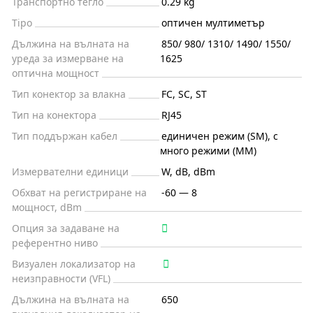
Транспортно тегло
0.29 kg
Tipo
оптичен мултиметър
Дължина на вълната на
850/ 980/ 1310/ 1490/ 1550/
уреда за измерване на
1625
оптична мощност
Тип конектор за влакна
FC, SC, ST
Тип на конектора
RJ45
Тип поддържан кабел
единичен режим (SM), с
много режими (MM)
Измервателни единици
W, dB, dBm
Обхват на регистриране на
-60 — 8
мощност, dBm
Опция за задаване на
референтно ниво
Визуален локализатор на
неизправности (VFL)
Дължина на вълната на
650