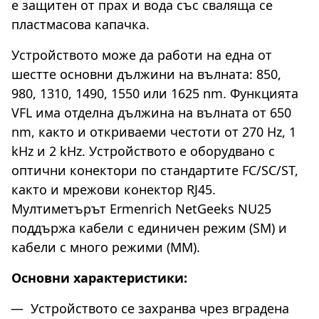
е защитен от прах и вода със сваляща се
пластмасова капачка.
Устройството може да работи на една от
шестте основни дължини на вълната: 850,
980, 1310, 1490, 1550 или 1625 nm. Функцията
VFL има отделна дължина на вълната от 650
nm, както и откриваеми честоти от 270 Hz, 1
kHz и 2 kHz. Устройството е оборудвано с
оптични конектори по стандартите FC/SC/ST,
както и мрежови конектор RJ45.
Мултиметърът Ermenrich NetGeeks NU25
поддържа кабели с единичен режим (SM) и
кабели с много режими (MM).
Основни характеристики:
Устройството се захранва чрез вградена