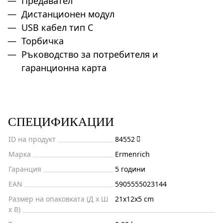
Предавател
Дистанционен модул
USB кабел тип C
Торбичка
Ръководство за потребителя и
гаранционна карта
СПЕЦИФИКАЦИИ
ID на продукт
84552
Марка
Ermenrich
Гаранция
5 години
EAN
5905555023144
Размер на опаковката (Д x Ш
21x12x5 cm
x В)