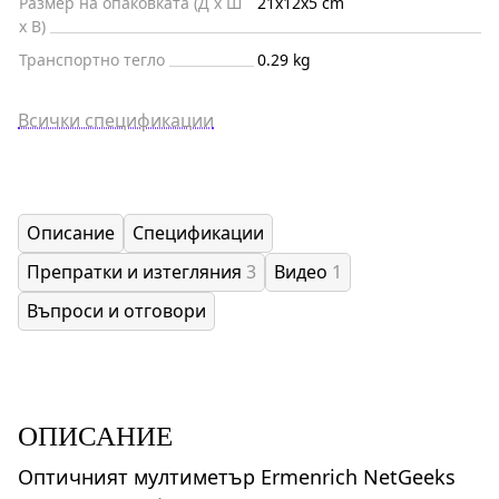
Размер на опаковката (Д x Ш
21x12x5 cm
x В)
Транспортно тегло
0.29 kg
Всички спецификации
Описание
Спецификации
Препратки и изтегляния
3
Видео
1
Въпроси и отговори
ОПИСАНИЕ
Оптичният мултиметър Ermenrich NetGeeks