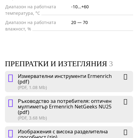
Диапазон на работната
-10...+60
температура, °C
Диапазон на работната
20 — 70
влажност, %
ПРЕПРАТКИ И ИЗТЕГЛЯНИЯ
3
Измервателни инструменти Ermenrich
(pdf)
(PDF, 1.08 Mb)
Ръководство за потребителя: оптичен
мултиметър Ermenrich NetGeeks NU25
(pdf)
(PDF, 3.68 Mb)
Изображения с висока разделителна
способност (zip)