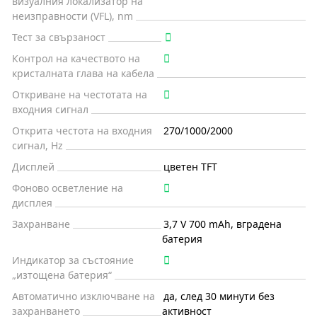
визуалния локализатор на
неизправности (VFL), nm
Тест за свързаност
Контрол на качеството на
кристалната глава на кабела
Откриване на честотата на
входния сигнал
Открита честота на входния
270/1000/2000
сигнал, Hz
Дисплей
цветен TFT
Фоново осветление на
дисплея
Захранване
3,7 V 700 mAh, вградена
батерия
Индикатор за състояние
„изтощена батерия“
Автоматично изключване на
да, след 30 минути без
захранването
активност