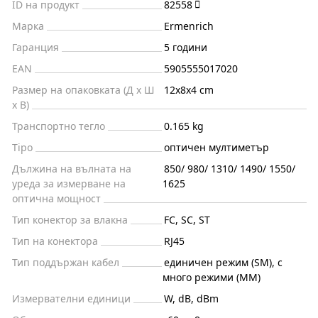
ID на продукт
82558
Марка
Ermenrich
Гаранция
5 години
EAN
5905555017020
Размер на опаковката (Д x Ш
12x8x4 cm
x В)
Транспортно тегло
0.165 kg
Tipo
оптичен мултиметър
Дължина на вълната на
850/ 980/ 1310/ 1490/ 1550/
уреда за измерване на
1625
оптична мощност
Тип конектор за влакна
FC, SC, ST
Тип на конектора
RJ45
Тип поддържан кабел
единичен режим (SM), с
много режими (MM)
Измервателни единици
W, dB, dBm