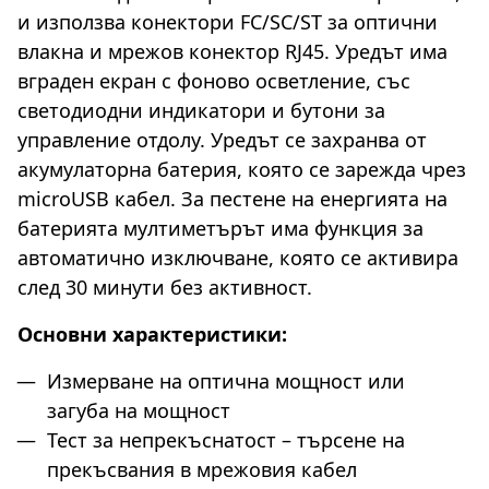
и използва конектори FC/SC/ST за оптични
влакна и мрежов конектор RJ45. Уредът има
вграден екран с фоново осветление, със
светодиодни индикатори и бутони за
управление отдолу. Уредът се захранва от
акумулаторна батерия, която се зарежда чрез
microUSB кабел. За пестене на енергията на
батерията мултиметърът има функция за
автоматично изключване, която се активира
след 30 минути без активност.
Основни характеристики:
Измерване на оптична мощност или
загуба на мощност
Тест за непрекъснатост – търсене на
прекъсвания в мрежовия кабел