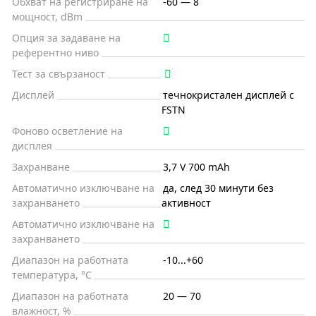
Обхват на регистриране на
-60 — 8
мощност, dBm
Опция за задаване на
референтно ниво
Тест за свързаност
Дисплей
течнокристален дисплей с
FSTN
Фоново осветление на
дисплея
Захранване
3,7 V 700 mAh
Автоматично изключване на
да, след 30 минути без
захранването
активност
Автоматично изключване на
захранването
Диапазон на работната
-10...+60
температура, °C
Диапазон на работната
20 — 70
влажност, %