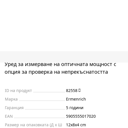
Уред за измерване на оптичната мощност с
опция за проверка на непрекъснатостта
ID на продукт
82558
Марка
Ermenrich
Гаранция
5 години
EAN
5905555017020
Размер на опаковката (Д x Ш
12x8x4 cm