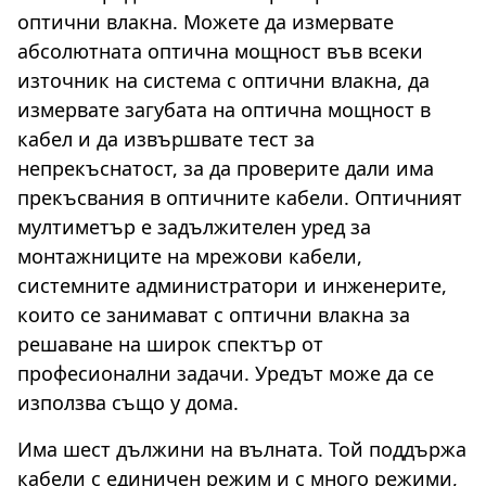
оптични влакна. Можете да измервате
абсолютната оптична мощност във всеки
източник на система с оптични влакна, да
измервате загубата на оптична мощност в
кабел и да извършвате тест за
непрекъснатост, за да проверите дали има
прекъсвания в оптичните кабели. Оптичният
мултиметър е задължителен уред за
монтажниците на мрежови кабели,
системните администратори и инженерите,
които се занимават с оптични влакна за
решаване на широк спектър от
професионални задачи. Уредът може да се
използва също у дома.
Има шест дължини на вълната. Той поддържа
кабели с единичен режим и с много режими,