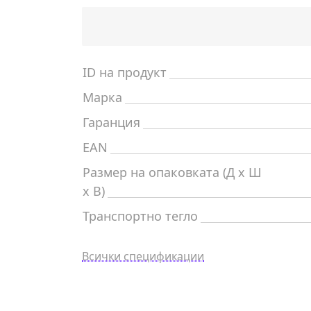
ID на продукт
Марка
Гаранция
EAN
Размер на опаковката (Д x Ш
x В)
Транспортно тегло
Всички спецификации