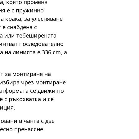
а, която променя
ия е с пружинно
а крака, за улесняване
 е снабдена с
та или тебеширената
винтват последователно
 на линията е 336 cm, а
т за монтиране на
се избира чрез монтиране
атформата се движи по
е с ръкохватка и се
иция.
овани в чанта с две
лесно пренасяне.