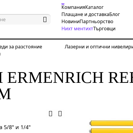
Компания
Каталог
Плащане и доставка
Блог
Новини
Партньорство
Нихт ментихт
Търговци
еди за разстояние
Лазерни и оптични нивелир
и
рни и оптични нивелири
Принадлежности за ниве
 ERMENRICH RE
 M
5/8" и 1/4"