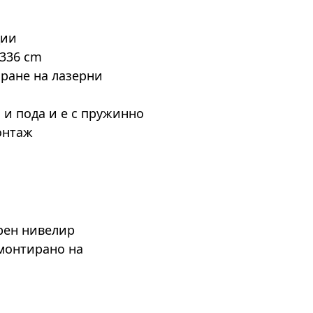
ции
 336 cm
ране на лазерни
 и пода и е с пружинно
онтаж
рен нивелир
(монтирано на