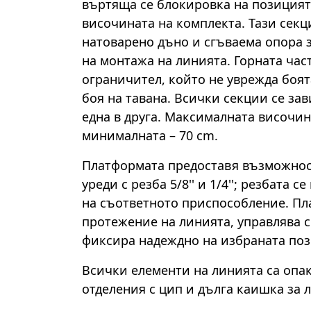
въртяща се блокировка на позицият
височината на комплекта. Тази секц
натоварено дъно и сгъваема опора з
на монтажа на линията. Горната част
ограничител, който не уврежда боя
боя на тавана. Всички секции се за
една в друга. Максималната височина
минималната – 70 cm.
Платформата предоставя възможнос
уреди с резба 5/8'' и 1/4''; резбата 
на съответното приспособление. Пл
протежение на линията, управлява с
фиксира надеждно на избраната поз
Всички елементи на линията са опак
отделения с цип и дълга каишка за 