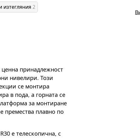
и изтегляния
2
В
е ценна принадлежност
ерни нивелири. Този
секции се монтира
ра в пода, а горната се
платформа за монтиране
се премества плавно по
R30 е телескопична, с