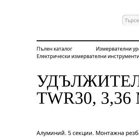
Пълен каталог
Измервателни ур
Електрически измервателни инструмент
Начална страница
Каталог
Лазе
УДЪЛЖИТЕЛ
TWR30, 3,36
Алуминий. 5 секции. Монтажна резба 