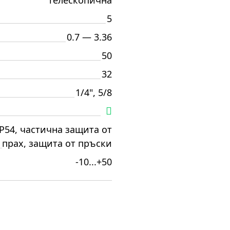
телескопична
5
0.7 — 3.36
50
32
1/4", 5/8
IP54, частична защита от
прах, защита от пръски
-10...+50