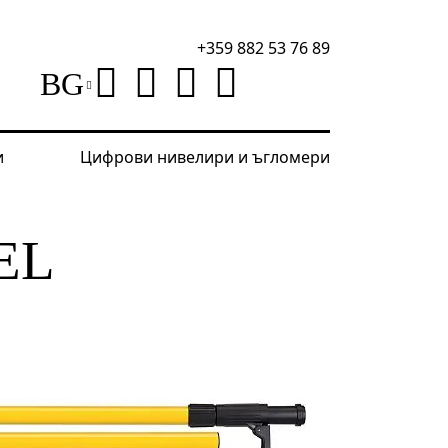
+359 882 53 76 89
BG
и
Цифрови нивелири и ъгломери
лири
Удължител Ermenrich Reel TWR30, 3,36 m
EL