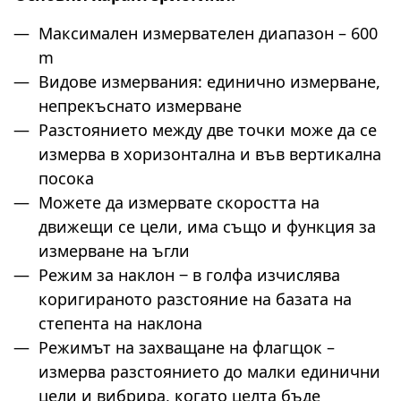
Максимален измервателен диапазон – 600
m
Видове измервания: единично измерване,
непрекъснато измерване
Разстоянието между две точки може да се
измерва в хоризонтална и във вертикална
посока
Можете да измервате скоростта на
движещи се цели, има също и функция за
измерване на ъгли
Режим за наклон ‒ в голфа изчислява
коригираното разстояние на базата на
степента на наклона
Режимът на захващане на флагщок –
измерва разстоянието до малки единични
цели и вибрира, когато целта бъде