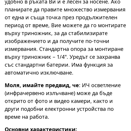
удобно в ръката Ви и е лесен за носене. Ако
планирате да правите множество измервания
от една и съща точка през продължителен
период от време, Вие можете да го монтирате
върху триножник, за да стабилизирате
изображението и да получите по-точни
измервания. Стандартна опора за монтиране
върху триножник – 1/4". Уредът се захранва
със стандартни батерии. Има функция за
автоматично изключване.
Моля, имайте предвид, че
: ИЧ осветление
(инфрачервено излъчване) може да бъде
открито от фото и видео камери, както и
други подобни електронни устройства по
време на работа.
Основни характеристики: