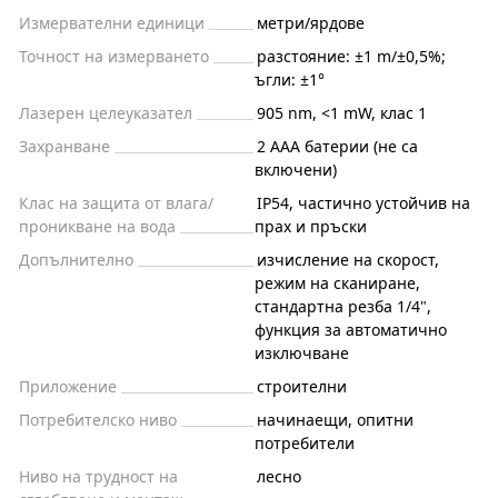
Измервателни единици
метри/ярдове
Точност на измерването
разстояние: ±1 m/±0,5%;
ъгли: ±1°
Лазерен целеуказател
905 nm, <1 mW, клас 1
Захранване
2 AAA батерии (не са
включени)
Клас на защита от влага/
IP54, частично устойчив на
проникване на вода
прах и пръски
Допълнително
изчисление на скорост,
режим на сканиране,
стандартна резба 1/4",
функция за автоматично
изключване
Приложение
строителни
Потребителско ниво
начинаещи, опитни
потребители
Ниво на трудност на
лесно