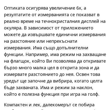
Оптиката осигурява увеличение 6x, а
резултатите от измерванията се показват в
реално време на течнокристалния дисплей на
окуляра. В зависимост от приложението
можете да извършвате единични измервания
на разстояние или непрекъснати
измервания. Има също допълнителни
функции. Например, има режим на захващане
на флагщок, който Ви позволява да откривате
бързо много малка цел в открита зона и да
измервате разстоянието до нея. Освен това
уредът ще започне да вибрира, когато целта
бъде захваната. Има и режим за наклон,
който е полезна функция при игра на голф.
Компактен и лек, далекомерът се побира