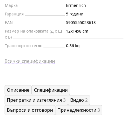
Марка
Ermenrich
Гаранция
5 години
EAN
5905555023618
Размер на опаковката (Д x Ш
12x14x8 cm
x В)
Транспортно тегло
0.36 kg
Всички спецификации
Описание
Спецификации
Препратки и изтегляния
3
Видео
2
Въпроси и отговори
Принадлежности
3