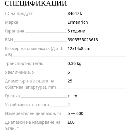
СПЕЦИФИКАЦИИ
ID на продукт
84647
Марка
Ermenrich
Гаранция
5 години
EAN
5905555023618
Размер на опаковката (Д x Ш
12x14x8 cm
x В)
Транспортно тегло
0.36 kg
Увеличение, x
6
Диаметър на лещата на
25
обектива (апертура), mm
Грешка
±1 m
Устойчивост на влага
Измервателен диапазон, m
5 — 600
Диапазон на измерване на
±60
ъгли, °