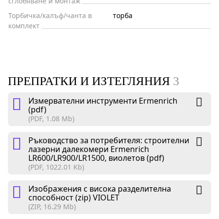
сглобяване и монтаж
Торбичка/калъф/чанта в
торба
комплект
ПРЕПРАТКИ И ИЗТЕГЛЯНИЯ
3
Измервателни инструменти Ermenrich
(pdf)
(PDF, 1.08 Mb)
Ръководство за потребителя: строителни
лазерни далекомери Ermenrich
LR600/LR900/LR1500, виолетов (pdf)
(PDF, 1022.01 Kb)
Изображения с висока разделителна
способност (zip) VIOLET
(ZIP, 16.29 Mb)