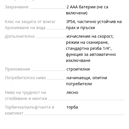
Захранване
2 AAA батерии (не са
включени)
Клас на защита от влага/
IP54, частично устойчив на
проникване на вода
прах и пръски
Допълнително
изчисление на скорост,
режим на сканиране,
стандартна резба 1/4",
функция за автоматично
изключване
Приложение
строителни
Потребителско ниво
начинаещи, опитни
потребители
Ниво на трудност на
лесно
сглобяване и монтаж
Торбичка/калъф/чанта в
торба
комплект