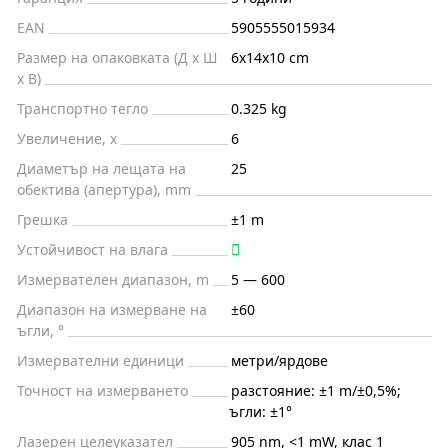
EAN
5905555015934
Размер на опаковката (Д x Ш
6x14x10 cm
x В)
Транспортно тегло
0.325 kg
Увеличение, x
6
Диаметър на лещата на
25
обектива (апертура), mm
Грешка
±1 m
Устойчивост на влага
Измервателен диапазон, m
5 — 600
Диапазон на измерване на
±60
ъгли, °
Измервателни единици
метри/ярдове
Точност на измерването
разстояние: ±1 m/±0,5%;
ъгли: ±1°
Лазерен целеуказател
905 nm, <1 mW, клас 1