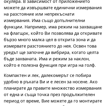
окуляра. В зависимост от приложението
можете да извършвате единични измервания
на разстояние или непрекъснати
измервания. Има също допълнителни
функции. Например, има режим на захващане
на флагщок, който Ви позволява да откривате
бързо много малка цел в открита зона и да
измервате разстоянието до нея. Освен това
уредът ще започне да вибрира, когато целта
бъде захваната. Има и режим за наклон,
който е полезна функция при игра на голф.
Компактен и лек, далекомерът се побира
удобно в ръката Ви и е лесен за носене. Ако
планирате да правите множество измервания
от една и съща точка през продължителен
период от време, Вие можете да го монтирате