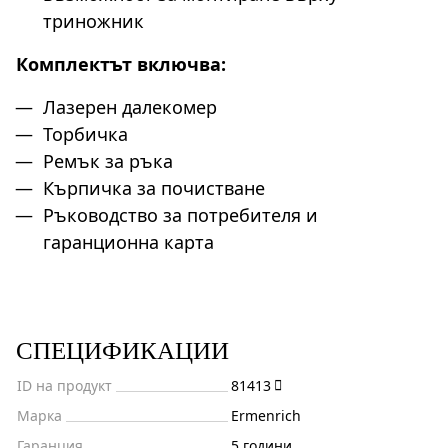
триножник
Комплектът включва:
Лазерен далекомер
Торбичка
Ремък за ръка
Кърпичка за почистване
Ръководство за потребителя и
гаранционна карта
СПЕЦИФИКАЦИИ
ID на продукт
81413
Марка
Ermenrich
Гаранция
5 години