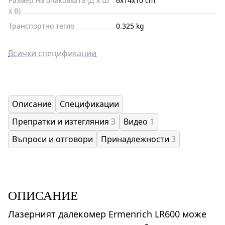
Размер на опаковката (Д x Ш
6x14x10 cm
x В)
Транспортно тегло
0.325 kg
Всички спецификации
Описание
Спецификации
Препратки и изтегляния
3
Видео
1
Въпроси и отговори
Принадлежности
3
ОПИСАНИЕ
Лазерният далекомер Ermenrich LR600 може