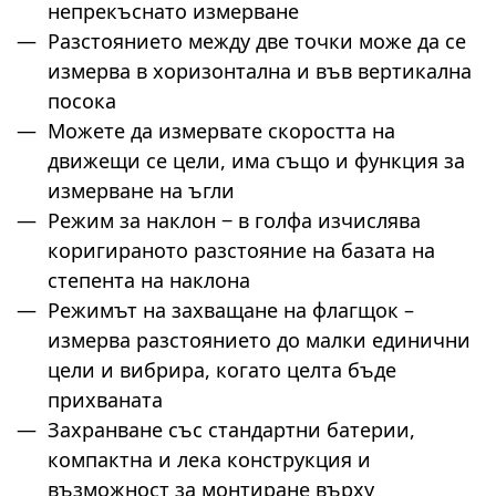
непрекъснато измерване
Разстоянието между две точки може да се
измерва в хоризонтална и във вертикална
посока
Можете да измервате скоростта на
движещи се цели, има също и функция за
измерване на ъгли
Режим за наклон ‒ в голфа изчислява
коригираното разстояние на базата на
степента на наклона
Режимът на захващане на флагщок –
измерва разстоянието до малки единични
цели и вибрира, когато целта бъде
прихваната
Захранване със стандартни батерии,
компактна и лека конструкция и
възможност за монтиране върху