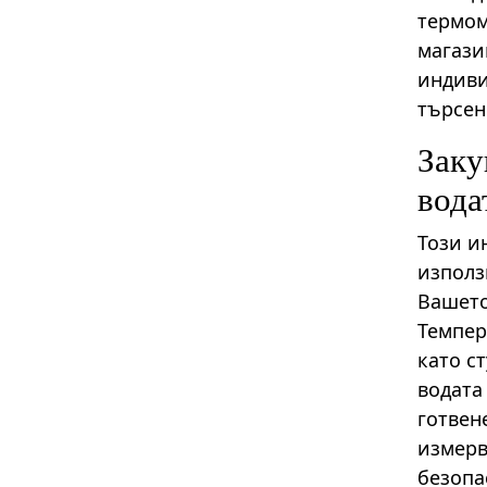
термом
магази
индиви
търсен
Заку
вода
Този и
използ
Вашето
Темпер
като с
водата
готвен
измерв
безопа