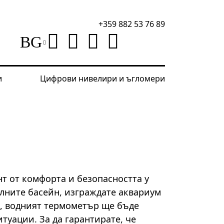
+359 882 53 76 89
BG
и
Цифрови нивелири и ъгломери
т от комфорта и безопасността у
ълните басейн, изграждате аквариум
о, водният термометър ще бъде
туации. За да гарантирате, че