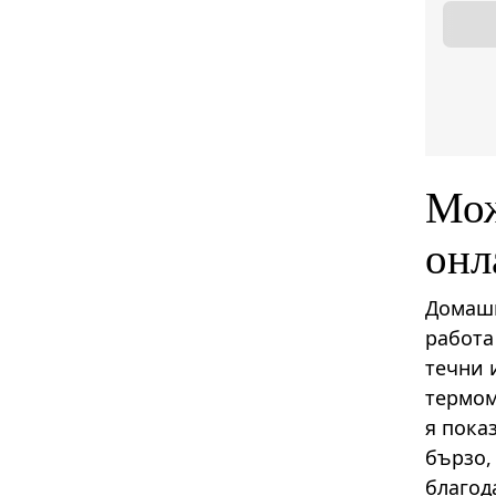
Мож
онл
Домашн
работа
течни 
термом
я пока
бързо,
благод