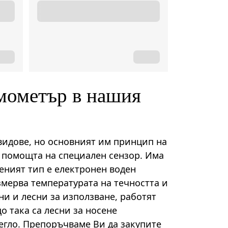
рмометър в нашия
видове, но основният им принцип на
с помощта на специален сензор. Има
еният тип е електронен воден
змерва температурата на течността и
ни и лесни за използване, работят
о така са лесни за носене
егло. Препоръчваме Ви да закупите