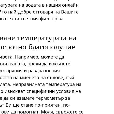
атурата на водата в нашия онлайн
йто най-добре отговаря на Вашите
звате съответния филтър за
ване температурата на
госрочно благополучие
живота. Например, можете да
във ваната, преди да изкъпете
изгаряния и раздразнения.
остта на миенето на съдове, тъй
слата. Неправилната температура на
то изискват специфични условия на
е да си вземете термометър за
ът Ви ще стане по-приятен, по-
тови да помогнат. Моля, свържете се