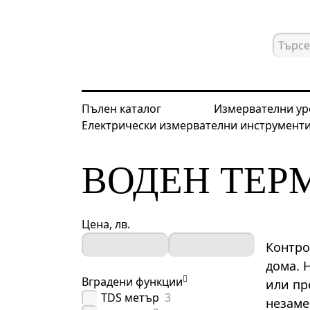
Пълен каталог
Измервателни ур
Електрически измервателни инструмент
Начална страница
Каталог
Тесте
ВОДЕН ТЕР
Цена, лв.
Контро
дома. 
Вградени функции
или пр
TDS метър
3
незаме