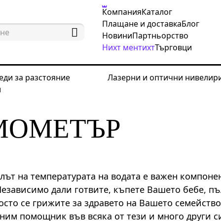
Компания
Каталог
Плащане и доставка
Блог
Новини
Партньорство
Нихт ментихт
Търговци
еди за разстояние
Лазерни и оптични нивелир
и
ри за качеството на водата
МОМЕТЪР
лът на температурата на водата е важен компонен
Независимо дали готвите, къпете Вашето бебе, п
осто се грижите за здравето на Вашето семейств
ним помощник във всяка от тези и много други си