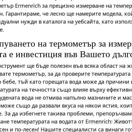
етър Ermenrich за прецизно измерване на темпер
н. Гарантираме, че лесно ще намерите модела, ко
дуални нужди в каталога на уебсайта, като изпол
е.
пуването на термометър за измер
та е инвестиция във Вашето дъл
нструмент ще бъде полезен във всяка област на 
вате термометър, за да проверите температурата 
 бебе, тъй като горещата вода може да причини 
атурата на течността също влияе върху ефективн
тудената вода не отмива напълно мазнините и ма
 може също да развали вкуса на някои ястия, кои
е. За да избегнете такива проблеми, препоръчвам
ане температурата на водата от Ermenrich: Живот
сен и по-лесен! Нашите специалисти са винаги го