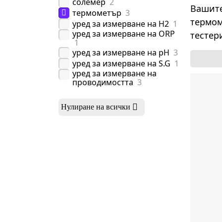
солемер
2
Вашите
термометър
3
термом
уред за измерване на H2
1
уред за измерване на ORP
тестер
1
уред за измерване на pH
3
уред за измерване на S.G
1
уред за измерване на
проводимостта
3
Нулиране на всички