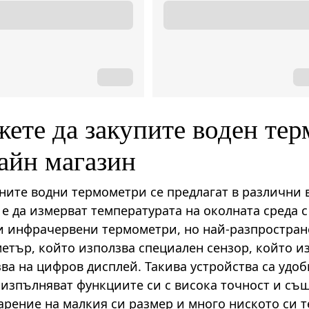
ете да закупите воден те
айн магазин
ите водни термометри се предлагат в различни 
 е да измерват температурата на околната среда 
и инфрачервени термометри, но най-разпростран
етър, който използва специален сензор, който и
зва на цифров дисплей. Такива устройства са удоб
 изпълняват функциите си с висока точност и същ
арение на малкия си размер и много ниското си т