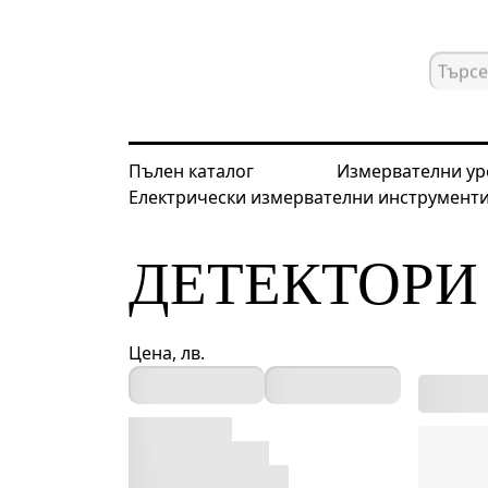
Пълен каталог
Измервателни ур
Електрически измервателни инструмент
Начална страница
Каталог
Детек
ДЕТЕКТОРИ
Цена, лв.