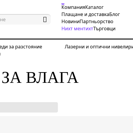
Компания
Каталог
Плащане и доставка
Блог
Новини
Партньорство
Нихт ментихт
Търговци
еди за разстояние
Лазерни и оптични нивелир
и
тори за влага
 ЗА ВЛАГА