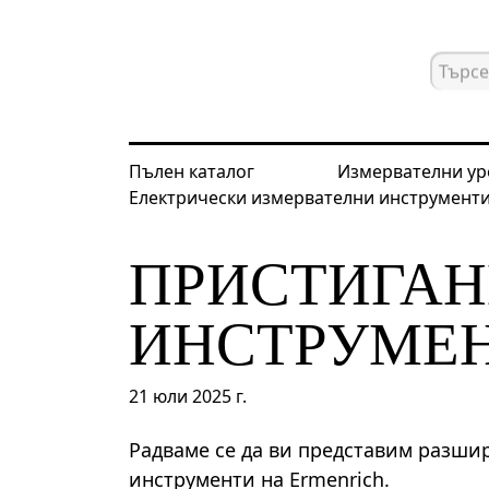
Пълен каталог
Измервателни ур
Електрически измервателни инструмент
Начална страница
Новини
Прист
ПРИСТИГАН
ИНСТРУМЕН
21 юли 2025 г.
Радваме се да ви представим разши
инструменти на Ermenrich.