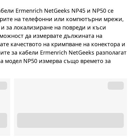
бели Ermenrich NetGeeks NP45 и NP50 се
трите на телефонни или компютърни мрежи,
о и за локализиране на повреди и къси
зможност да измервате дължината на
вате качеството на кримпване на конектора и
ите за кабели Ermenrich NetGeeks разполагат
, а модел NP50 измерва също времето за