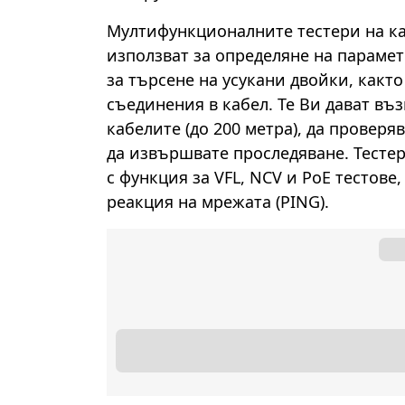
Мултифункционалните тестери на ка
използват за определяне на параме
за търсене на усукани двойки, какт
съединения в кабел. Те Ви дават въ
кабелите (до 200 метра), да проверя
да извършвате проследяване. Тестер
с функция за VFL, NCV и PoE тестове
реакция на мрежата (PING).