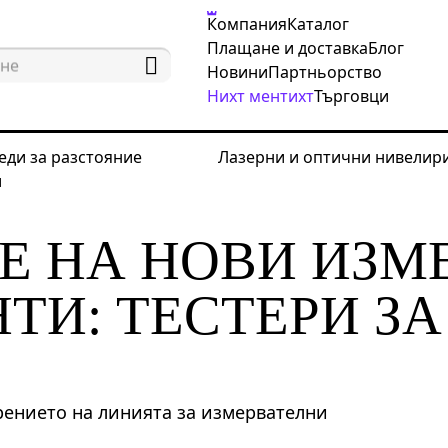
Компания
Каталог
Плащане и доставка
Блог
Новини
Партньорство
Нихт ментихт
Търговци
еди за разстояние
Лазерни и оптични нивелир
и
игане на нови измервателни инструменти: тестери за к
Е НА НОВИ ИЗМ
ТИ: ТЕСТЕРИ ЗА
рението на линията за измервателни