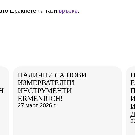
като щракнете на тази
връзка
.