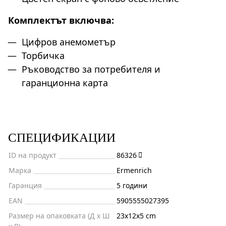
Комплектът включва:
Цифров анемометър
Торбичка
Ръководство за потребителя и
гаранционна карта
СПЕЦИФИКАЦИИ
ID на продукт
86326
Марка
Ermenrich
Гаранция
5 години
EAN
5905555027395
Размер на опаковката (Д x Ш
23x12x5 cm