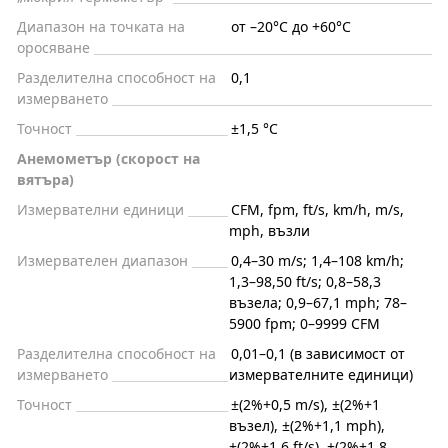
Диапазон на точката на
от –20°C до +60°C
оросяване
Разделителна способност на
0,1
измерването
Точност
±1,5 °C
Анемометър (скорост на
вятъра)
Измервателни единици
CFM, fpm, ft/s, km/h, m/s,
mph, възли
Измервателен диапазон
0,4–30 m/s; 1,4–108 km/h;
1,3–98,50 ft/s; 0,8–58,3
възела; 0,9–67,1 mph; 78–
5900 fpm; 0–9999 CFM
Разделителна способност на
0,01–0,1 (в зависимост от
измерването
измервателните единици)
Точност
±(2%+0,5 m/s), ±(2%+1
възел), ±(2%+1,1 mph),
±(2%+1,6 ft/s), ±(2%+1,8