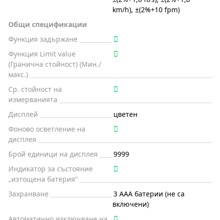
km/h), ±(2%+10 fpm)
Общи спецификации
Функция задържане
Функция Limit value
(Гранична стойност) (Мин./
макс.)
Ср. стойност на
измерванията
Дисплей
цветен
Фоново осветление на
дисплея
Брой единици на дисплея
9999
Индикатор за състояние
„изтощена батерия“
Захранване
3 AAA батерии (не са
включени)
Автоматично изключване на