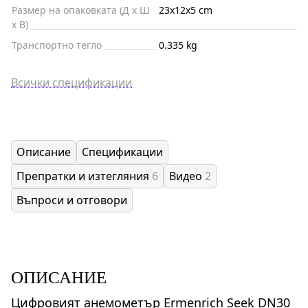
Размер на опаковката (Д x Ш
23x12x5 cm
x В)
Транспортно тегло
0.335 kg
Всички спецификации
Описание
Спецификации
Препратки и изтегляния
6
Видео
2
Въпроси и отговори
ОПИСАНИЕ
Цифровият анемометър Ermenrich Seek DN30