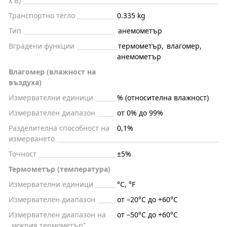
x В)
Транспортно тегло
0.335 kg
Тип
анемометър
Вградени функции
термометър
,
влагомер
,
анемометър
Влагомер (влажност на
въздуха)
Измервателни единици
% (относителна влажност)
Измервателен диапазон
от 0% до 99%
Разделителна способност на
0,1%
измерването
Точност
±5%
Термометър (температура)
Измервателни единици
°C, °F
Измервателен диапазон
от –20°C до +60°C
Измервателен диапазон на
от –50°C до +60°C
„мокрия термометър”