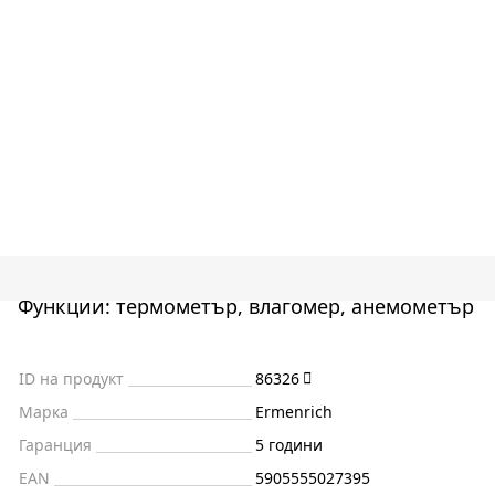
Функции: термометър, влагомер, анемометър
ID на продукт
86326
Марка
Ermenrich
Гаранция
5 години
EAN
5905555027395