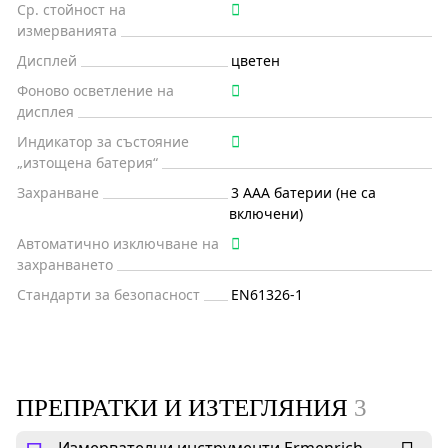
Ср. стойност на
измерванията
Дисплей
цветен
Фоново осветление на
дисплея
Индикатор за състояние
„изтощена батерия“
Захранване
3 AAA батерии (не са
включени)
Автоматично изключване на
захранването
Стандарти за безопасност
EN61326-1
ПРЕПРАТКИ И ИЗТЕГЛЯНИЯ
3
Измервателни инструменти Ermenrich