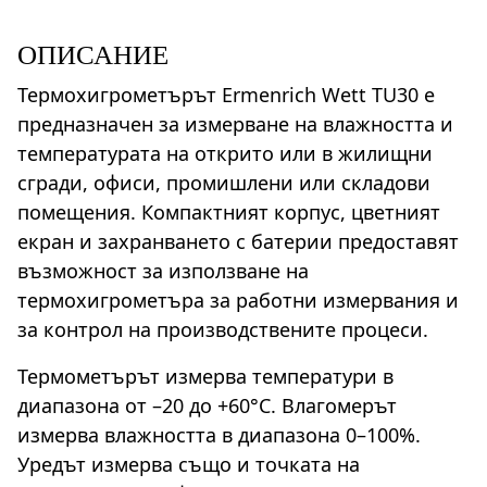
ОПИСАНИЕ
Термохигрометърът Ermenrich Wett TU30 е
предназначен за измерване на влажността и
температурата на открито или в жилищни
сгради, офиси, промишлени или складови
помещения. Компактният корпус, цветният
екран и захранването с батерии предоставят
възможност за използване на
термохигрометъра за работни измервания и
за контрол на производствените процеси.
Термометърът измерва температури в
диапазона от –20 до +60°C. Влагомерът
измерва влажността в диапазона 0–100%.
Уредът измерва също и точката на