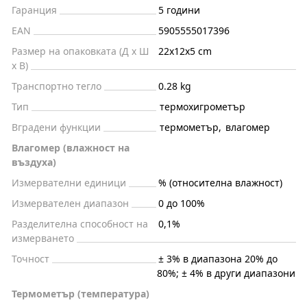
Гаранция
5 години
EAN
5905555017396
Размер на опаковката (Д x Ш
22x12x5 cm
x В)
Транспортно тегло
0.28 kg
Тип
термохигрометър
Вградени функции
термометър
,
влагомер
Влагомер (влажност на
въздуха)
Измервателни единици
% (относителна влажност)
Измервателен диапазон
0 до 100%
Разделителна способност на
0,1%
измерването
Точност
± 3% в диапазона 20% до
80%; ± 4% в други диапазони
Термометър (температура)