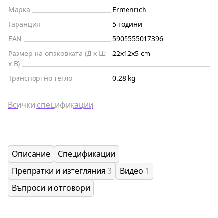
Марка
Ermenrich
Гаранция
5 години
EAN
5905555017396
Размер на опаковката (Д x Ш
22x12x5 cm
x В)
Транспортно тегло
0.28 kg
Всички спецификации
Описание
Спецификации
Препратки и изтегляния
3
Видео
1
Въпроси и отговори