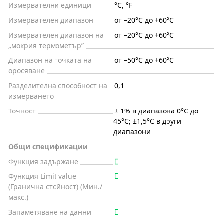
Измервателни единици
°C, °F
Измервателен диапазон
от –20°C до +60°C
Измервателен диапазон на
от –20°C до +60°C
„мокрия термометър”
Диапазон на точката на
от –50°C до +60°C
оросяване
Разделителна способност на
0,1
измерването
Точност
± 1% в диапазона 0°C до
45°C; ±1,5°C в други
диапазони
Общи спецификации
Функция задържане
Функция Limit value
(Гранична стойност) (Мин./
макс.)
Запаметяване на данни