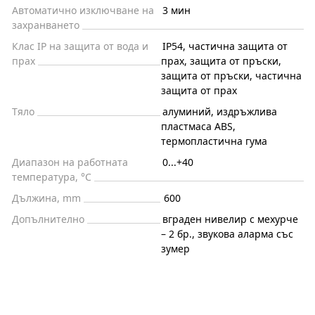
Автоматично изключване на
3 мин
захранването
Клас IP на защита от вода и
IP54, частична защита от
прах
прах, защита от пръски,
защита от пръски, частична
защита от прах
Тяло
алуминий, издръжлива
пластмаса ABS,
термопластична гума
Диапазон на работната
0...+40
температура, °C
Дължина, mm
600
Допълнително
вграден нивелир с мехурче
– 2 бр., звукова аларма със
зумер