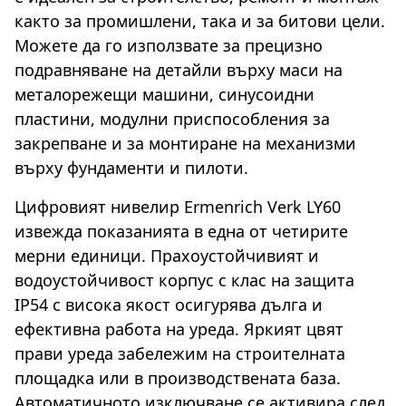
както за промишлени, така и за битови цели.
Можете да го използвате за прецизно
подравняване на детайли върху маси на
металорежещи машини, синусоидни
пластини, модулни приспособления за
закрепване и за монтиране на механизми
върху фундаменти и пилоти.
Цифровият нивелир Ermenrich Verk LY60
извежда показанията в една от четирите
мерни единици. Прахоустойчивият и
водоустойчивост корпус с клас на защита
IP54 с висока якост осигурява дълга и
ефективна работа на уреда. Яркият цвят
прави уреда забележим на строителната
площадка или в производствената база.
Автоматичното изключване се активира след