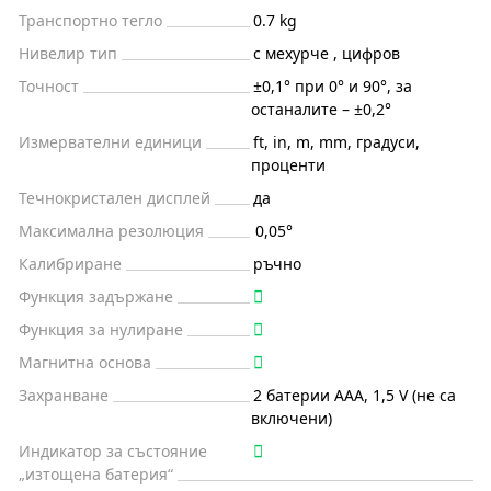
Транспортно тегло
0.7 kg
Нивелир тип
с мехурче , цифров
Точност
±0,1° при 0° и 90°, за
останалите – ±0,2°
Измервателни единици
ft, in, m, mm, градуси,
проценти
Течнокристален дисплей
да
Максимална резолюция
0,05°
Калибриране
ръчно
Функция задържане
Функция за нулиране
Магнитна основа
Захранване
2 батерии ААА, 1,5 V (не са
включени)
Индикатор за състояние
„изтощена батерия“