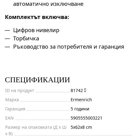
автоматично изключване
Комплектът включва:
Цифров нивелир
Торбичка
Ръководство за потребителя и гаранция
СПЕЦИФИКАЦИИ
ID на продукт
81742
Марка
Ermenrich
Гаранция
5 години
EAN
5905555003221
Размер на опаковката (Д x Ш
5x62x8 cm
x В)