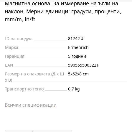
Магнитна основа. За измерване на ъгли на
наклон. Мерни единици: градуси, проценти,
mm/m, in/ft
ID на продукт
81742
Марка
Ermenrich
Гаранция
5 години
EAN
5905555003221
Размер на опаковката (Д x Ш
5x62x8 cm
x В)
Транспортно тегло
0.7 kg
Всички спецификации