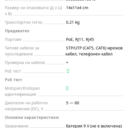
Размер на опаковката (Д x Ш
14x11x4 cm
x В)
Транспортно тегло
0.21 kg
Предавател
Портове
PoE, RJ11, RJ45
Типове кабели за
STP/UTP (CAT5, CAT6) мрежов
проследяване
кабел, телефонен кабел
Проверка на кабели
+
PoE тест
PoE тест
Midspan/Endspan
идентификация
Диапазон на работно
5 — 60
напрежение (DC), V
Основни характеристики
Захранване
батерия 9 V (не е включена)