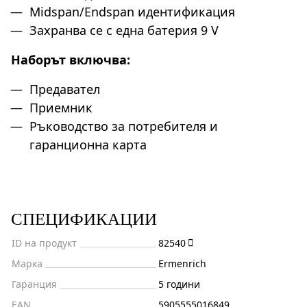
Midspan/Endspan идентификация
Захранва се с една батерия 9 V
Наборът включва:
Предавател
Приемник
Ръководство за потребителя и
гаранционна карта
СПЕЦИФИКАЦИИ
ID на продукт
82540
Марка
Ermenrich
Гаранция
5 години
EAN
5905555016849