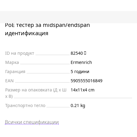
PoE тестер за midspan/endspan
идентификация
ID на продукт
82540
Марка
Ermenrich
Гаранция
5 години
EAN
5905555016849
Размер на опаковката (Д x Ш
14x11x4 cm
x В)
Транспортно тегло
0.21 kg
Всички спецификации