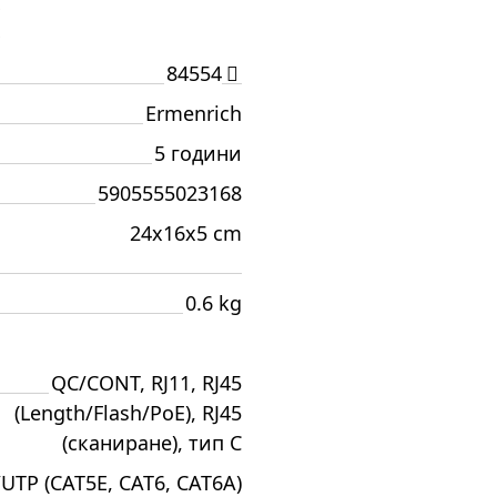
И
84554
Ermenrich
5 години
5905555023168
24x16x5 cm
0.6 kg
QC/CONT, RJ11, RJ45
(Length/Flash/PoE), RJ45
(сканиране), тип C
UTP (CAT5E, CAT6, CAT6A)