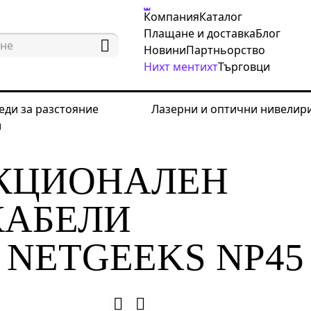
Компания
Каталог
Плащане и доставка
Блог
Новини
Партньорство
Нихт ментихт
Търговци
еди за разстояние
Лазерни и оптични нивелир
и
ващи инструменти за мрежа
Тестери за кабели
КЦИОНАЛЕН
КАБЕЛИ
 NETGEEKS NP45