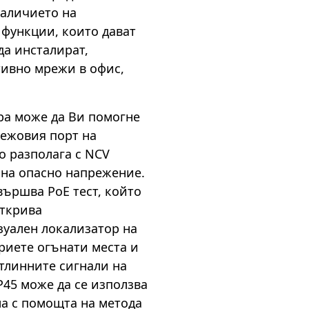
наличието на
 функции, които дават
а инсталират,
ивно мрежи в офис,
ра може да Ви помогне
режовия порт на
о разполага с NCV
 на опасно напрежение.
вършва PoE тест, който
открива
зуален локализатор на
риете огънати места и
тлинните сигнали на
P45 може да се използва
ла с помощта на метода