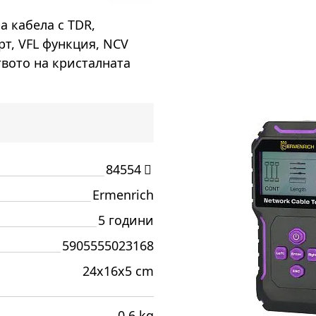
 кабела с TDR,
рт, VFL функция, NCV
твото на кристалната
84554
Ermenrich
5 години
5905555023168
24x16x5 cm
0.6 kg