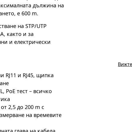
 Максималната дължина на
ането, е 600 m.
стване на STP/UTP
A, както и за
нни и електрически
Вижте
 RJ11 и RJ45, щипка
дане
L, PoE тест – всичко
тика
т 2,5 до 200 m с
змерване на времевите
ната глава на кабела,