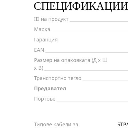
СПЕЦИФИКАЦИ
ID на продукт
Марка
Гаранция
EAN
Размер на опаковката (Д x Ш
x В)
Транспортно тегло
Предавател
Портове
Типове кабели за
STP/