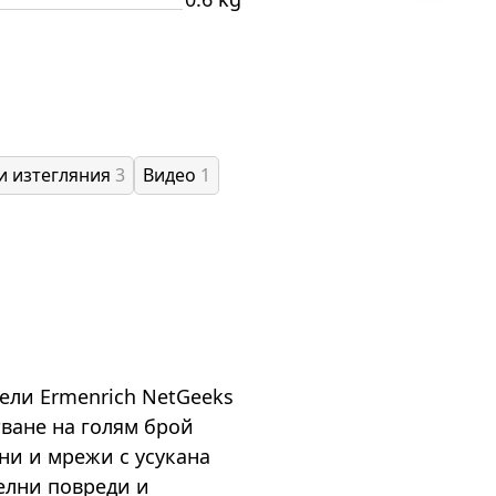
и изтегляния
3
Видео
1
ели Ermenrich NetGeeks
тване на голям брой
и и мрежи с усукана
белни повреди и