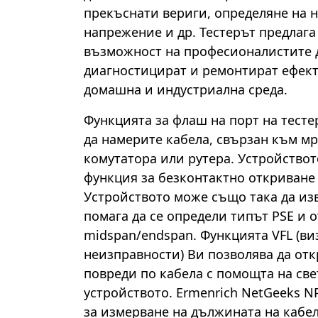
прекъснати вериги, определяне на 
напрежение и др. Тестерът предлага
възможност на професионалистите д
диагностицират и ремонтират ефект
домашна и индустриална среда.
Функцията за флаш на порт на тесте
да намерите кабела, свързан към м
комутатора или рутера. Устройствот
функция за безконтактно откриване
Устройството може също така да из
помага да се определи типът PSE и 
midspan/endspan. Функцията VFL (ви
неизправности) Ви позволява да отк
повреди по кабела с помощта на све
устройството. Ermenrich NetGeeks N
за измерване на дължината на кабе