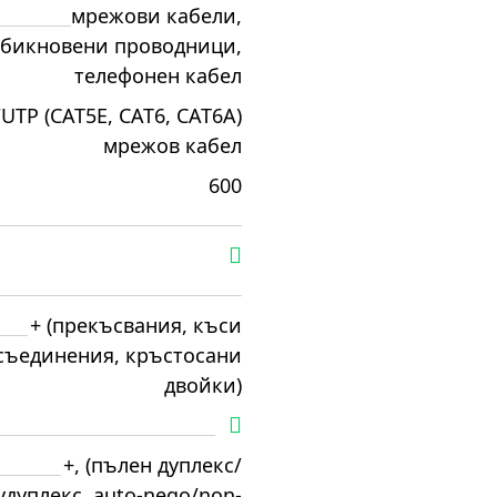
мрежови кабели,
бикновени проводници,
телефонен кабел
UTP (CAT5E, CAT6, CAT6A)
мрежов кабел
600
+ (прекъсвания, къси
съединения, кръстосани
двойки)
+, (пълен дуплекс/
удуплекс, auto-nego/non-