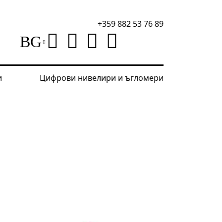
+359 882 53 76 89
BG
и
Цифрови нивелири и ъгломери
Мултифункционален тестер за кабели Ermenrich NetG