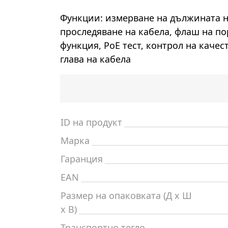
Функции: измерване на дължината на
проследяване на кабела, флаш на по
функция, PoE тест, контрол на качес
глава на кабела
ID на продукт
Марка
Гаранция
EAN
Размер на опаковката (Д x Ш
x В)
Транспортно тегло