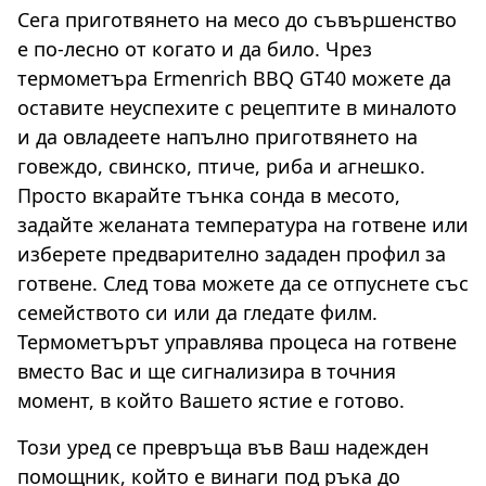
Сега приготвянето на месо до съвършенство
е по-лесно от когато и да било. Чрез
термометъра Ermenrich BBQ GT40 можете да
оставите неуспехите с рецептите в миналото
и да овладеете напълно приготвянето на
говеждо, свинско, птиче, риба и агнешко.
Просто вкарайте тънка сонда в месото,
задайте желаната температура на готвене или
изберете предварително зададен профил за
готвене. След това можете да се отпуснете със
семейството си или да гледате филм.
Термометърът управлява процеса на готвене
вместо Вас и ще сигнализира в точния
момент, в който Вашето ястие е готово.
Този уред се превръща във Ваш надежден
помощник, който е винаги под ръка до