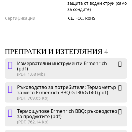
защита от водни струи (само
за сондите)
Сертификации
CE, FCC, RoHS
ПРЕПРАТКИ И ИЗТЕГЛЯНИЯ
4
Измервателни инструменти Ermenrich
(pdf)
(PDF, 1.08 Mb)
Ръководство за потребителя: Термометър
за месо Ermenrich BBQ GT30/GT40 (pdf)
(PDF, 709.65 Kb)
Термощупове Ermenrich BBQ: ръководство
за продуктите (pdf)
(PDF, 762.14 Kb)