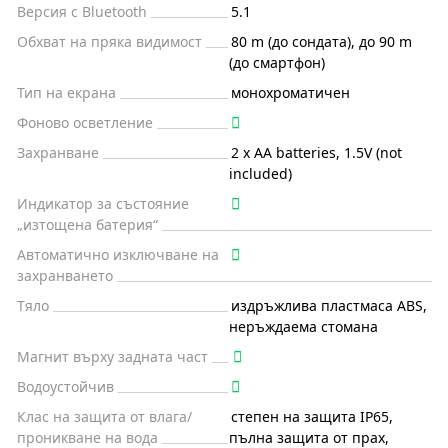
Версия с Bluetooth
5.1
Обхват на пряка видимост
80 m (до сондата), до 90 m
(до смартфон)
Тип на екрана
монохроматичен
Фоново осветление
Захранване
2 x AA batteries, 1.5V (not
included)
Индикатор за състояние
„изтощена батерия“
Автоматично изключване на
захранването
Тяло
издръжлива пластмаса ABS,
неръждаема стомана
Магнит върху задната част
Водоустойчив
Клас на защита от влага/
степен на защита IP65,
проникване на вода
пълна защита от прах,