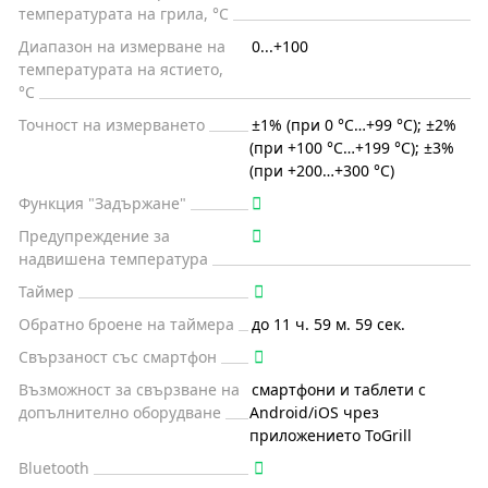
температурата на грила, °C
Диапазон на измерване на
0...+100
температурата на ястието,
°C
Точност на измерването
±1% (при 0 °C…+99 °C); ±2%
(при +100 °C…+199 °C); ±3%
(при +200…+300 °C)
Функция "Задържане"
Предупреждение за
надвишена температура
Таймер
Обратно броене на таймера
до 11 ч. 59 м. 59 сек.
Свързаност със смартфон
Възможност за свързване на
смартфони и таблети с
допълнително оборудване
Android/iOS чрез
приложението ToGrill
Bluetooth