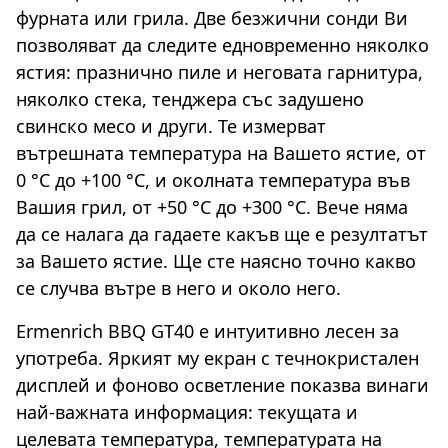
фурната или грила. Две безжични сонди Ви
позволяват да следите едновременно няколко
ястия: празнично пиле и неговата гарнитура,
няколко стека, тенджера със задушено
свинско месо и други. Те измерват
вътрешната температура на Вашето ястие, от
0 °C до +100 °C, и околната температура във
Вашия грил, от +50 °C до +300 °C. Вече няма
да се налага да гадаете какъв ще е резултатът
за Вашето ястие. Ще сте наясно точно какво
се случва вътре в него и около него.
Ermenrich BBQ GT40 е интуитивно лесен за
употреба. Яркият му екран с течнокристален
дисплей и фоново осветление показва винаги
най-важната информация: текущата и
целевата температура, температурата на