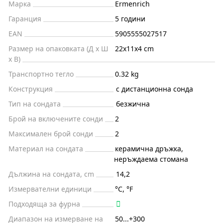
Марка
Ermenrich
Гаранция
5 години
EAN
5905555027517
Размер на опаковката (Д x Ш
22x11x4 cm
x В)
Транспортно тегло
0.32 kg
Конструкция
с дистанционна сонда
Тип на сондата
безжична
Брой на включените сонди
2
Максимален брой сонди
2
Материал на сондата
керамична дръжка,
неръждаема стомана
Дължина на сондата, cm
14,2
Измервателни единици
°C, °F
Подходяща за фурна
Диапазон на измерване на
50...+300