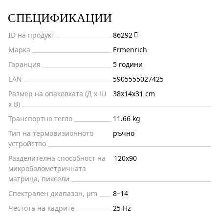
СПЕЦИФИКАЦИИ
ID на продукт
86292
Марка
Ermenrich
Гаранция
5 години
EAN
5905555027425
Размер на опаковката (Д x Ш
38x14x31 cm
x В)
Транспортно тегло
11.66 kg
Тип на термовизионното
ръчно
устройство
Разделителна способност на
120x90
микроболометричната
матрица, пиксели
Спектрален диапазон, μm
8–14
Честота на кадрите
25 Hz