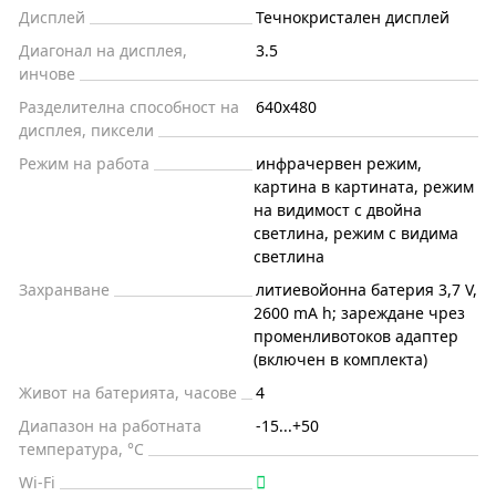
Дисплей
Течнокристален дисплей
Диагонал на дисплея,
3.5
инчове
Разделителна способност на
640x480
дисплея, пиксели
Режим на работа
инфрачервен режим,
картина в картината, режим
на видимост с двойна
светлина, режим с видима
светлина
Захранване
литиевойонна батерия 3,7 V,
2600 mA h; зареждане чрез
променливотоков адаптер
(включен в комплекта)
Живот на батерията, часове
4
Диапазон на работната
-15...+50
температура, °C
Wi-Fi