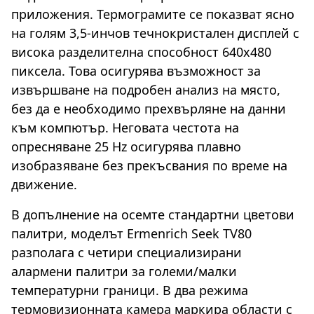
приложения. Термограмите се показват ясно
на голям 3,5-инчов течнокристален дисплей с
висока разделителна способност 640x480
пиксела. Това осигурява възможност за
извършване на подробен анализ на място,
без да е необходимо прехвърляне на данни
към компютър. Неговата честота на
опресняване 25 Hz осигурява плавно
изобразяване без прекъсвания по време на
движение.
В допълнение на осемте стандартни цветови
палитри, моделът Ermenrich Seek TV80
разполага с четири специализирани
алармени палитри за големи/малки
температурни граници. В два режима
термовизионната камера маркира области с