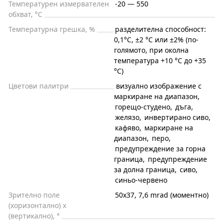
Температурен измервателен
-20 — 550
обхват, °С
Температурна грешка, %
разделителна способност:
0,1°C, ±2 °C или ±2% (по-
голямото, при околна
температура +10 °C до +35
°C)
Цветови палитри
визуално изображение с
маркиране на диапазон
,
горещо-студено
,
дъга
,
желязо
,
инвертирано сиво
,
кафяво
,
маркиране на
диапазон
,
перо
,
предупреждение за горна
граница
,
предупреждение
за долна граница
,
сиво
,
синьо-червено
Зрително поле
50x37, 7,6 mrad (моментно)
(хоризонтално) x
(вертикално), °