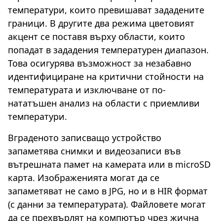
температури, които превишават зададените
граници. В другите два режима цветовият
акцент се поставя върху области, които
попадат в зададения температурен диапазон.
Това осигурява възможност за незабавно
идентифициране на критични стойности на
температурата и изключване от по-
нататъшен анализ на области с приемливи
температури.
Вграденото записващо устройство
запаметява снимки и видеозаписи във
вътрешната памет на камерата или в microSD
карта. Изображенията могат да се
запаметяват не само в JPG, но и в HIR формат
(с данни за температурата). Файловете могат
да се прехвърлят на компютър чрез жична