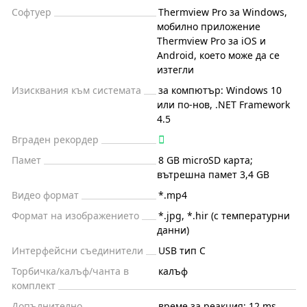
Софтуер
Thermview Pro за Windows,
мобилно приложение
Thermview Pro за iOS и
Android, което може да се
изтегли
Изисквания към системата
за компютър: Windows 10
или по-нов, .NET Framework
4.5
Вграден рекордер
Памет
8 GB microSD карта;
вътрешна памет 3,4 GB
Видео формат
*.mp4
Формат на изображението
*.jpg, *.hir (с температурни
данни)
Интерфейсни съединители
USB тип C
Торбичка/калъф/чанта в
калъф
комплект
Допълнително
време за реакция: 12 ms,