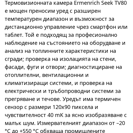
Термовизионната камера Ermenrich Seek TV80
е мощен преносим уред с разширен
температурен диапазон и възможност за
дистанционно управление чрез смартфон или
таблет. Той е подходящ за професионално
наблюдение на състоянието на оборудване и
анализ на топлинните характеристики на
сгради; проверка на изолацията на стени,
фасади, фуги и отвори; диагностициране на
отоплителни, вентилационни и
климатизиращи системи, и проверка на
електрически и тръбопроводни системи за
прегряване и течове. Уредът има термичен
сензор с размери 120x90 пиксела и
чувствителност 40 mK за ясно изобразяване с
малък шум. Измервателният диапазон от –20
°C до +550 °C обхваща промишлените