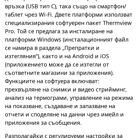
връзка (USB тип C), така също на смартфон/
таблет чрез Wi-Fi. Двете платформи използват
специализирания софтуерен пакет Thermview
Pro. Той се предлага за инсталиране на
платформи Windows (инсталационният файл
се намира в раздела „Препратки и
изтегляния“), както и на Android и iOS
(приложението може да се изтегли от
съответните магазини за приложения).
Функциите на софтуера включват:
прехвърляне на снимки и видео стрийминг,
анализ на термограми, управление на режима
на показване, създаване и запазване на
отчети и споделяне на данни чрез имейл и
приложения за съобщения.
Разполагайки с регулируеми настройки за