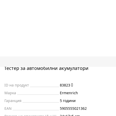
Тестер за автомобилни акумулатори
ID на продукт
83823
Марка
Ermenrich
Гаранция
5 години
EAN
5905555021362