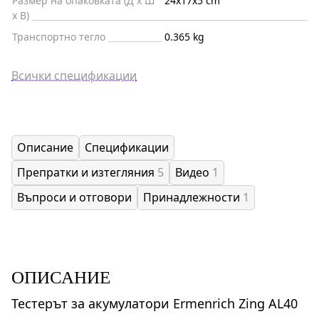
Размер на опаковката (Д x Ш
24x17x5 cm
x В)
Транспортно тегло
0.365 kg
Всички спецификации
Описание
Спецификации
Препратки и изтегляния
5
Видео
1
Въпроси и отговори
Принадлежности
1
ОПИСАНИЕ
Тестерът за акумулатори Ermenrich Zing AL40