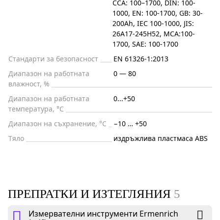
CCA: 100–1700, DIN: 100-
1000, EN: 100-1700, GB: 30-
200Ah, IEC 100-1000, JIS:
26A17-245H52, MCA:100-
1700, SAE: 100-1700
Стандарти за безопасност
EN 61326-1:2013
Диапазон на работната
0 — 80
влажност, %
Диапазон на работната
0...+50
температура, °C
Диапазон на съхранение, °C
−10 … +50
Тяло
издръжлива пластмаса ABS
ПРЕПРАТКИ И ИЗТЕГЛЯНИЯ
5
Измервателни инструменти Ermenrich