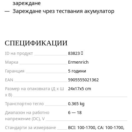
зареждане
Зареждане чрез тествания акумулатор
СПЕЦИФИКАЦИИ
ID на продукт
83823
Марка
Ermenrich
Гаранция
5 години
EAN
5905555021362
Размер на опаковката (Д x Ш
24x17x5 cm
x В)
Транспортно тегло
0.365 kg
Диапазон на работно
6 — 18
напрежение (DC), V
Стандарти за измерване
BCI: 100-1700, CA: 100-1700,