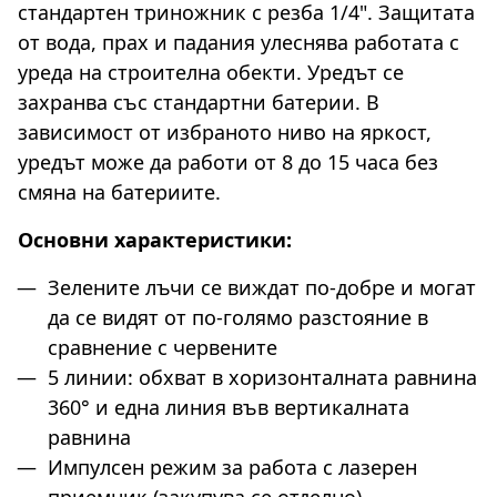
стандартен триножник с резба 1/4". Защитата
от вода, прах и падания улеснява работата с
уреда на строителна обекти. Уредът се
захранва със стандартни батерии. В
зависимост от избраното ниво на яркост,
уредът може да работи от 8 до 15 часа без
смяна на батериите.
Основни характеристики:
Зелените лъчи се виждат по-добре и могат
да се видят от по-голямо разстояние в
сравнение с червените
5 линии: обхват в хоризонталната равнина
360° и една линия във вертикалната
равнина
Импулсен режим за работа с лазерен
приемник (закупува се отделно)