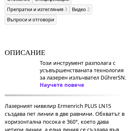
Препратки и изтегляния
3
Видео
2
Въпроси и отговори
ОПИСАНИЕ
Този инструмент разполага с
усъвършенстваната технология
за лазерен излъчвател DűhrerSN.
Научете повече
Лазерният нивелир Ermenrich PLUS LN15
създава пет линии в две равнини. Обхватът в
хоризонтална посока е 360°, което дава
четири линии, а една линия се създава във