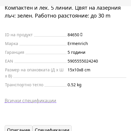
Компактен и лек. 5 линии. Цвят на лазерния
лъч: зелен. Работно разстояние: до 30 m
ID на продукт
84650
Марка
Ermenrich
Гаранция
5 години
EAN
5905555024240
Размер на опаковката (Д x Ш
15x10x8 cm
x В)
Транспортно тегло
0.52 kg
Всички спецификации
Описание
Спецификации