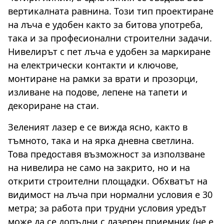
вертикалната равнина. Този тип проектиране
на лъча е удобен както за битова употреба,
така и за професионални строителни задачи.
Нивелирът с пет лъча е удобен за маркиране
на електрически контакти и ключове,
монтиране на рамки за врати и прозорци,
изливане на подове, лепене на тапети и
декориране на стаи.
Зеленият лазер е се вижда ясно, както в
тъмното, така и на ярка дневна светлина.
Това предоставя възможност за използване
на нивелира не само на закрито, но и на
открити строителни площадки. Обхватът на
видимост на лъча при нормални условия е 30
метра; за работа при трудни условия уредът
може да се допълни с лазерен приемник (не е