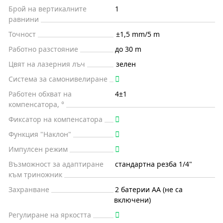
Брой на вертикалните
1
равнини
Точност
±1,5 mm/5 m
Работно разстояние
до 30 m
Цвят на лазерния лъч
зелен
Система за самонивелиране
Работен обхват на
4±1
компенсатора, °
Фиксатор на компенсатора
Функция "Наклон"
Импулсен режим
Възможност за адаптиране
стандартна резба 1/4"
към триножник
Захранване
2 батерии АА (не са
включени)
Регулиране на яркостта