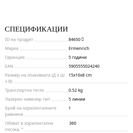
СПЕЦИФИКАЦИИ
ID на продукт
84650
Марка
Ermenrich
Гаранция
5 години
EAN
5905555024240
Размер на опаковката (Д x Ш
15x10x8 cm
x В)
Транспортно тегло
0.52 kg
Лазерен нивелир тип
5 линии
Брой на хоризонталните
1
равнини
Обхват в хоризонтална
360
посока, °