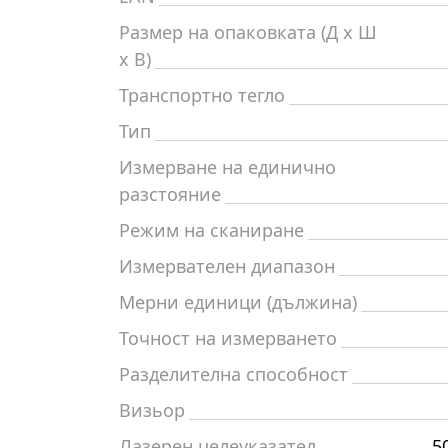
Размер на опаковката (Д x Ш
x В)
Транспортно тегло
Тип
Измерване на единично
разстояние
Режим на сканиране
Измервателен диапазон
Мерни единици (дължина)
Точност на измерването
Разделителна способност
Визьор
Лазерен целеуказател
5