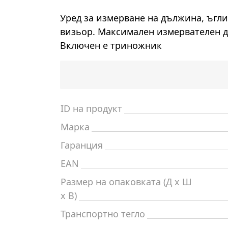
Уред за измерване на дължина, ъгли
визьор. Максимален измервателен д
Включен е триножник
ID на продукт
Марка
Гаранция
EAN
Размер на опаковката (Д x Ш
x В)
Транспортно тегло