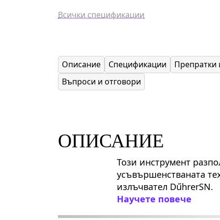
Всички спецификации
Описание
Спецификации
Препратки 
Въпроси и отговори
ОПИСАНИЕ
Този инструмент разпо
усъвършенстваната тех
излъчвател DűhrerSN.
Научете повече