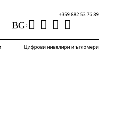
+359 882 53 76 89
BG
и
Цифрови нивелири и ъгломери
лни уреди
Лазерен измерител Ermenrich PRO LR100