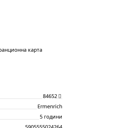
аранционна карта
И
84652
Ermenrich
5 години
5905555024264