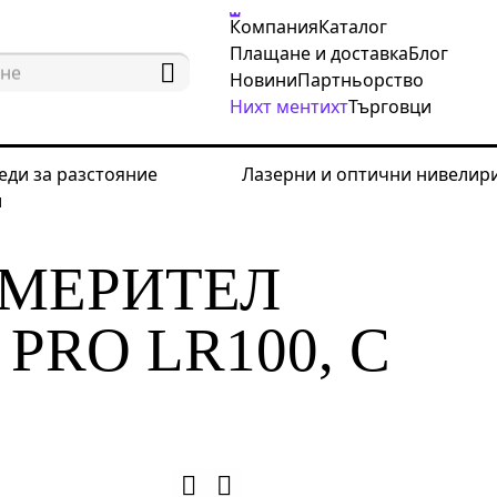
Компания
Каталог
Плащане и доставка
Блог
Новини
Партньорство
Нихт ментихт
Търговци
еди за разстояние
Лазерни и оптични нивелир
и
рвателни уреди за разстояние
Лазерни измервате
ЗМЕРИТЕЛ
PRO LR100, С