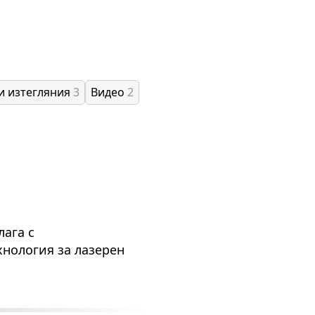
и изтегляния
3
Видео
2
лага с
нология за лазерен