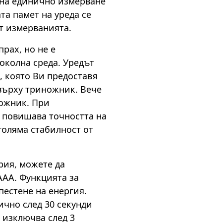
на единично измерване
та памет на уреда се
от измерванията.
рах, но не е
околна среда. Уредът
, която Ви предоставя
върху триножник. Вече
ожник. При
е повишава точността на
голяма стабилност от
рия, можете да
ААА. Функцията за
пестене на енергия.
ично след 30 секунди
е изключва след 3