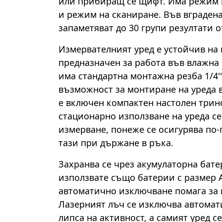
или прибиращ се щифт. Има режим 
и режим на сканиране. Във вградена
запаметяват до 30 групи резултати 
Измервателният уред е устойчив на п
предназначен за работа във влажна 
има стандартна монтажна резба 1/4''
възможност за монтиране на уреда 
е включен компактен настолен трин
стационарно използване на уреда с
измерване, понеже се осигурява по-
тази при държане в ръка.
Захранва се чрез акумулаторна бате
използвате също батерии с размер 
автоматично изключване помага за 
Лазерният лъч се изключва автомат
липса на активност, а самият уред с