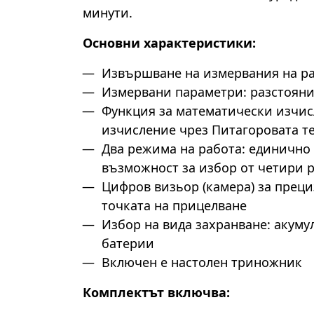
минути.
Основни характеристики:
Извършване на измервания на ра
Измервани параметри: разстояни
Функция за математически изчис
изчисление чрез Питагоровата т
Два режима на работа: единично
възможност за избор от четири 
Цифров визьор (камера) за прец
точката на прицелване
Избор на вида захранване: акуму
батерии
Включен е настолен триножник
Комплектът включва: