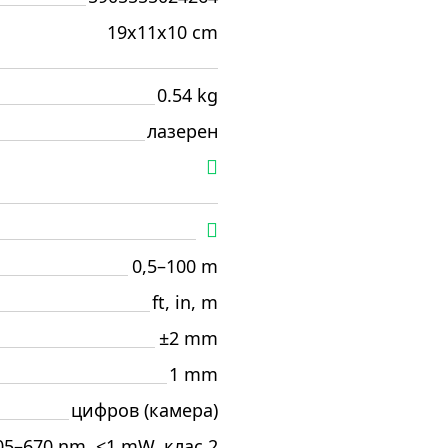
19x11x10 cm
0.54 kg
лазерен
0,5–100 m
ft, in, m
±2 mm
1 mm
цифров (камера)
05–670 nm, <1 mW, клас 2