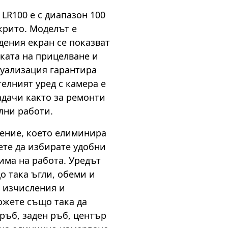
LR100 е с диапазон 100
ткрито. Моделът е
дения екран се показват
ката на прицелване и
зуализация гарантира
елният уред с камера е
адачи както за ремонти
лни работи.
ление, което елиминира
ете да избирате удобни
има на работа. Уредът
о така ъгли, обеми и
 изчисления и
ожете също така да
ръб, заден ръб, център