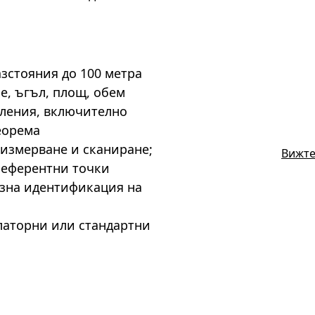
зстояния до 100 метра
е, ъгъл, площ, обем
ления, включително
еорема
 измерване и сканиране;
Вижте
референтни точки
изна идентификация на
латорни или стандартни