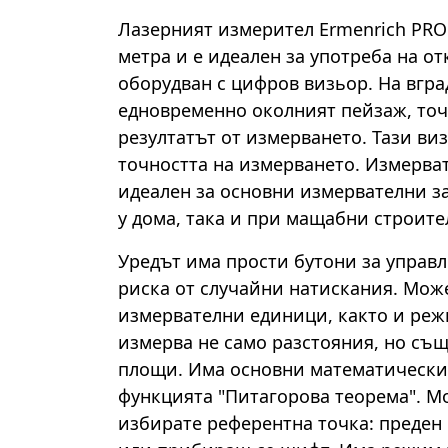
Лазерният измерител Ermenrich PRO 
метра и е идеален за употреба на о
оборудван с цифров визьор. На вгра
едновременно околният пейзаж, точ
резултатът от измерването. Тази ви
точността на измерването. Измерват
идеален за основни измервателни з
у дома, така и при мащабни строите
Уредът има прости бутони за управ
риска от случайни натискания. Мож
измервателни единици, както и реж
измерва не само разстояния, но същ
площи. Има основни математически
функцията "Питагорова теорема". М
избирате референтна точка: преден 