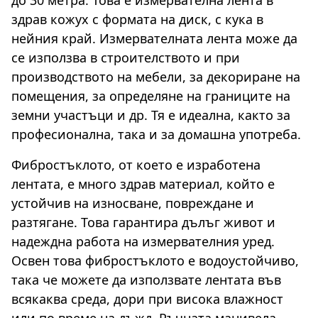
здрав кожух с формата на диск, с кука в
нейния край. Измервателната лента може да
се използва в строителството и при
производството на мебели, за декориране на
помещения, за определяне на границите на
земни участъци и др. Тя е идеална, както за
професионална, така и за домашна употреба.
Фибростъклото, от което е изработена
лентата, е много здрав материал, който е
устойчив на износване, повреждане и
разтягане. Това гарантира дълъг живот и
надеждна работа на измервателния уред.
Освен това фибростъклото е водоустойчиво,
така че можете да използвате лентата във
всякаква среда, дори при висока влажност
или по време на дъжд. Ръчната манивела,