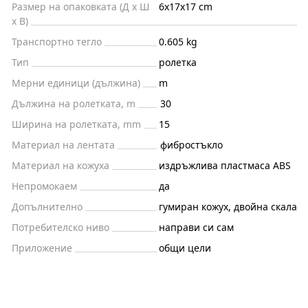
Размер на опаковката (Д x Ш
6x17x17 cm
x В)
Транспортно тегло
0.605 kg
Тип
ролетка
Мерни единици (дължина)
m
Дължина на ролетката, m
30
Ширина на ролетката, mm
15
Материал на лентата
фибростъкло
Материал на кожуха
издръжлива пластмаса ABS
Непромокаем
да
Допълнително
гумиран кожух, двойна скала
Потребителско ниво
направи си сам
Приложение
общи цели