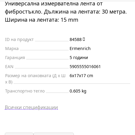
Универсална измервателна лента от
фибростъкло. Дължина на лентата: 30 метра.
Ширина на лентата: 15 mm
ID на продукт
84588
Марка
Ermenrich
Гаранция
5 години
EAN
5905555016061
Размер на опаковката (Д x Ш
6x17x17 cm
x В)
Транспортно тегло
0.605 kg
Всички спецификации