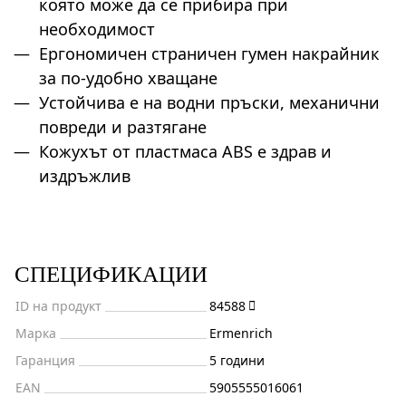
която може да се прибира при
необходимост
Ергономичен страничен гумен накрайник
за по-удобно хващане
Устойчива е на водни пръски, механични
повреди и разтягане
Кожухът от пластмаса ABS е здрав и
издръжлив
СПЕЦИФИКАЦИИ
ID на продукт
84588
Марка
Ermenrich
Гаранция
5 години
EAN
5905555016061