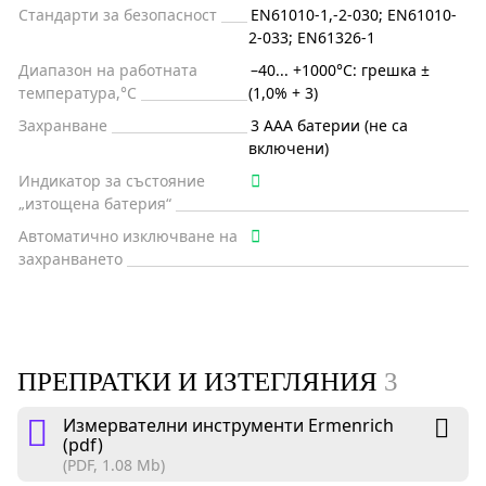
Стандарти за безопасност
EN61010-1,-2-030; EN61010-
2-033; EN61326-1
Диапазон на работната
–40... +1000°C: грешка ±
температура,°C
(1,0% + 3)
Захранване
3 AAA батерии (не са
включени)
Индикатор за състояние
„изтощена батерия“
Автоматично изключване на
захранването
ПРЕПРАТКИ И ИЗТЕГЛЯНИЯ
3
Измервателни инструменти Ermenrich
(pdf)
(PDF, 1.08 Mb)