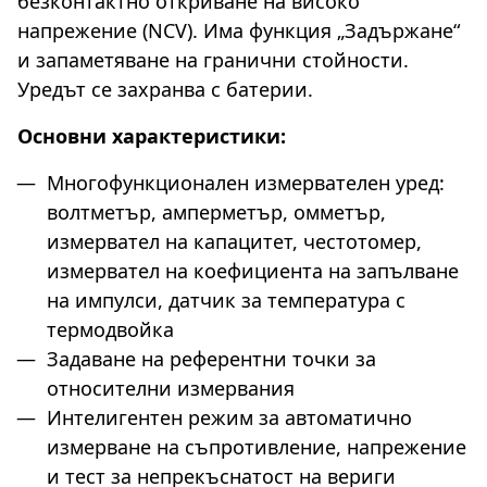
безконтактно откриване на високо
напрежение (NCV). Има функция „Задържане“
и запаметяване на гранични стойности.
Уредът се захранва с батерии.
Основни характеристики:
Многофункционален измервателен уред:
волтметър, амперметър, омметър,
измервател на капацитет, честотомер,
измервател на коефициента на запълване
на импулси, датчик за температура с
термодвойка
Задаване на референтни точки за
относителни измервания
Интелигентен режим за автоматично
измерване на съпротивление, напрежение
и тест за непрекъснатост на вериги