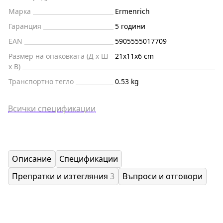
Марка
Ermenrich
Гаранция
5 години
EAN
5905555017709
Размер на опаковката (Д x Ш
21x11x6 cm
x В)
Транспортно тегло
0.53 kg
Всички спецификации
Описание
Спецификации
Препратки и изтегляния
3
Въпроси и отговори