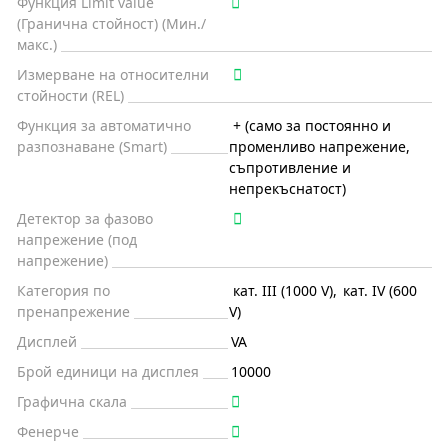
Функция Limit value
(Гранична стойност) (Мин./
макс.)
Измерване на относителни
стойности (REL)
Функция за автоматично
+ (само за постоянно и
разпознаване (Smart)
променливо напрежение,
съпротивление и
непрекъснатост)
Детектор за фазово
напрежение (под
напрежение)
Категория по
кат. III (1000 V)
,
кат. IV (600
пренапрежение
V)
Дисплей
VA
Брой единици на дисплея
10000
Графична скала
Фенерче