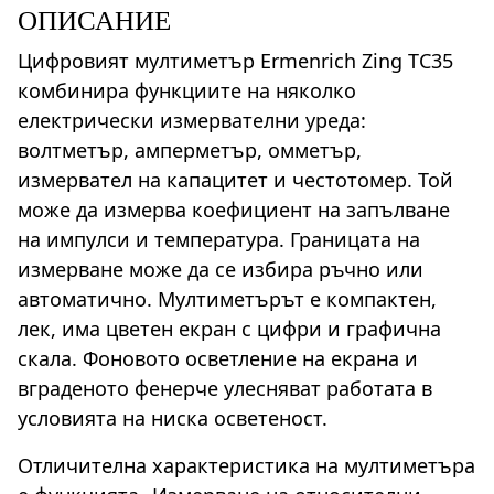
ОПИСАНИЕ
Цифровият мултиметър Ermenrich Zing TC35
комбинира функциите на няколко
електрически измервателни уреда:
волтметър, амперметър, омметър,
измервател на капацитет и честотомер. Той
може да измерва коефициент на запълване
на импулси и температура. Границата на
измерване може да се избира ръчно или
автоматично. Мултиметърът е компактен,
лек, има цветен екран с цифри и графична
скала. Фоновото осветление на екрана и
вграденото фенерче улесняват работата в
условията на ниска осветеност.
Отличителна характеристика на мултиметъра