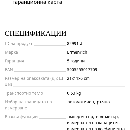
гаранционна карта
СПЕЦИФИКАЦИИ
ID на продукт
82991
Марка
Ermenrich
Гаранция
5 години
EAN
5905555017709
Размер на опаковката (Д x Ш
21x11x6 cm
x В)
Транспортно тегло
0.53 kg
Избор на границата на
автоматичен
,
ръчно
измерване
Базови функции
амперметър
,
волтметър
,
измервател на капацитет
,
измервател на коефициента