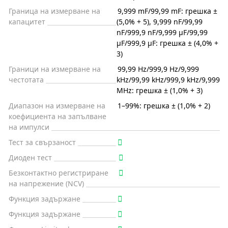
Граница на измерване на
9,999 mF/99,99 mF: грешка ±
капацитет
(5,0% + 5), 9,999 nF/99,99
nF/999,9 nF/9,999 µF/99,99
µF/999,9 µF: грешка ± (4,0% +
3)
Граници на измерване на
99,99 Hz/999,9 Hz/9,999
честотата
kHz/99,99 kHz/999,9 kHz/9,999
MHz: грешка ± (1,0% + 3)
Диапазон на измерване на
1–99%: грешка ± (1,0% + 2)
коефициента на запълване
на импулси
Тест за свързаност
Диоден тест
Безконтактно регистриране
на напрежение (NCV)
Функция задържане
Функция задържане