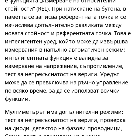
е функцията „Измерване на относителни
стойности“ (REL). При натискане на бутона, в
паметта се записва референтната точка и се
изчислява допълнително разликата между
новата стойност и референтната точка. Това е
интелигентен уред, който може да извършва
измервания в напълно автоматичен режим:
интелигентната функция е валидна за
измерване на напрежение, съпротивление,
тест за непрекъснатост на вериги. Уредът
може да се превключва на ръчно управление
по всяко време, за да се използват всички
функции.
Мултиметърът има допълнителни режими:
тест за непрекъснатост на вериги, проверка
на диоди, детектор на фазови проводници,